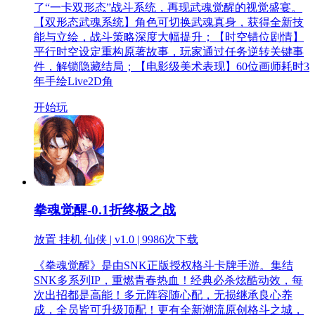
了“一卡双形态”战斗系统，再现武魂觉醒的视觉盛宴。
【双形态武魂系统】角色可切换武魂真身，获得全新技
能与立绘，战斗策略深度大幅提升；【时空错位剧情】
平行时空设定重构原著故事，玩家通过任务逆转关键事
件，解锁隐藏结局；【电影级美术表现】60位画师耗时3
年手绘Live2D角
开始玩
拳魂觉醒-0.1折终极之战
放置 挂机 仙侠 | v1.0 |
9986次下载
《拳魂觉醒》是由SNK正版授权格斗卡牌手游。集结
SNK多系列IP，重燃青春热血！经典必杀炫酷动效，每
次出招都是高能！多元阵容随心配，无损继承良心养
成，全员皆可升级顶配！更有全新潮流原创格斗之城，