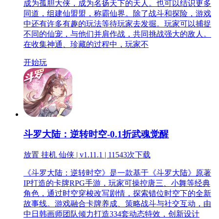
成为孤胆大侠，成为名扬天下的天人。也可以结识更多
同道，组建仙盟盟，称霸仙界。除了战斗和探险，游戏
中还有许多有趣的玩法等待玩家去发掘。玩家可以捕捉
不同的仙宠，与他们并肩作战，共同挑战强大的敌人。
在收集神通、珍藏的过程中，玩家不
开始玩
斗罗大陆：逆转时空-0.1折武魂觉醒
放置 挂机 仙侠 | v1.11.1 |
11543次下载
《斗罗大陆：逆转时空》是一款基于《斗罗大陆》原著
IP打造的卡牌RPG手游，玩家可操控唐三、小舞等经典
角色，通过时空穿梭改写剧情，探索错位时空下的全新
故事线。游戏融合卡牌养成、策略战斗与社交互动，由
中日韩画师团队倾力打造334套动态特效，创新设计