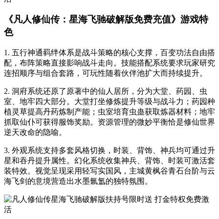
《凡人修仙传：星海飞驰破解版免费充值》游戏特
色
1. 五行神通羁绊体系是战斗策略的核心支撑，百变功法自由搭
配，布阵策略直接影响战斗走向。技能搭配系统要求玩家研究
连招顺序与组合套路，可玩性随着伙伴池扩大而持续提升。
2. 洞府系统还原了原著中的仙人居所，分为大堂、药园、虫
室、地牢四大部分。大堂打坐修炼提升等级与战斗力；药园种
植灵草提高丹药炼制产能；虫室培育虫蛊获取炼器材料；地牢
抓取仙仆可获得服饰奖励。资源管理的微妙平衡恰是修仙世界
逆天改命的隐喻。
3. 外观系统支持多套风格切换，时装、背饰、神兵均可通过升
星和吞丹提升属性。幻化系统收集神兵、背饰、时装可激活套
装特效。视觉呈现采用轻写实国风，主城黄枫谷青石台阶与云
海飞剑的意境营造出水墨氤氲的独特氛围。