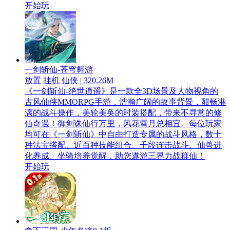
开始玩
一剑斩仙-苍穹翱游
放置 挂机 仙侠 | 320.26M
《一剑斩仙-绝世逍遥》是一款全3D场景及人物视角的
古风仙侠MMORPG手游，浩瀚广阔的故事背景，酣畅淋
漓的战斗操作，美轮美奂的时装搭配，带来不寻常的修
仙奇遇！御剑诛仙行万里，风花雪月总相宜。每位玩家
均可在《一剑斩仙》中自由打造专属的战斗风格，数十
种法宝搭配、近百种技能组合、千段连击战斗、仙兽进
化养成、坐骑培养觉醒，助您遨游三界力战群仙！
开始玩