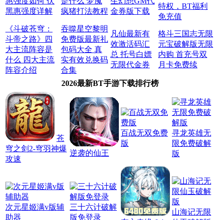
惠强度如何 伏
是什么 梦魇
生幻想GM代
特权，BT福利
黑惠强度详解
疯猪打法教程
金券版下载
免充值
《斗破苍穹：
吞噬星空黎明
凡仙最新有
格斗三国志无限
斗帝之路》四
免费版最新礼
效激活码汇
元宝破解版无限
大主流阵容是
包码大全 真
总 托号白嫖
内购 首充号双
什么 四大主流
实有效兑换码
无限代金券
月卡免费续
阵容介绍
合集
2026最新BT手游下载排行榜
百战无双免费
寻龙英雄无
苍
版
限免费破解
穹之剑2-穹羽神爆
逆袭的仙王
版
攻速
次元星姬满v版辅
三十六计破解
山海记无限
助器
版免登录