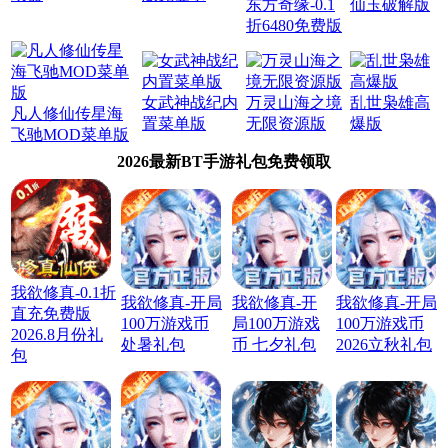
东方奇缘-0.1
仙玉破解版
折6480免费版
女武神战纪内
万灵山海之境
乱世枭雄高
凡人修仙传星海
置菜单版
无限资源版
爆版
飞驰MOD菜单版
2026最新BT手游礼包免费领取
我欲修真-0.1折
我欲修真-开局
我欲修真-开
我欲修真-开局
直充免费版
100万游戏币
局100万游戏
100万游戏币
2026.8月份礼
处暑礼包
币 七夕礼包
2026立秋礼包
包