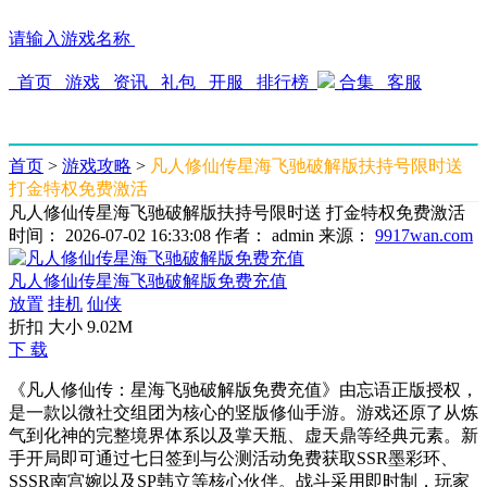
请输入游戏名称
首页
游戏
资讯
礼包
开服
排行榜
合集
客服
首页
>
游戏攻略
>
凡人修仙传星海飞驰破解版扶持号限时送
打金特权免费激活
凡人修仙传星海飞驰破解版扶持号限时送 打金特权免费激活
时间： 2026-07-02 16:33:08
作者： admin
来源：
9917wan.com
凡人修仙传星海飞驰破解版免费充值
放置
挂机
仙侠
折扣 大小 9.02M
下 载
《凡人修仙传：星海飞驰破解版免费充值》由忘语正版授权，
是一款以微社交组团为核心的竖版修仙手游。游戏还原了从炼
气到化神的完整境界体系以及掌天瓶、虚天鼎等经典元素。新
手开局即可通过七日签到与公测活动免费获取SSR墨彩环、
SSSR南宫婉以及SP韩立等核心伙伴。战斗采用即时制，玩家