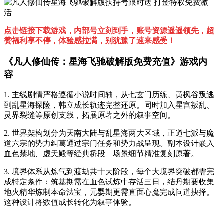
点击链接下载游戏，内部号立刻到手，账号资源遥遥领先，超
赞福利享不停，体验感拉满，别犹豫了速来感受！
《凡人修仙传：星海飞驰破解版免费充值》游戏内
容
1. 主线剧情严格遵循小说时间轴，从七玄门历练、黄枫谷叛逃
到乱星海探险，韩立成长轨迹完整还原。同时加入星宫叛乱、
灵界裂缝等原创支线，拓展原著之外的叙事空间。
2. 世界架构划分为天南大陆与乱星海两大区域，正道七派与魔
道六宗的势力纠葛通过宗门任务和势力战呈现。副本设计嵌入
血色禁地、虚天殿等经典桥段，场景细节精准复刻原著。
3. 境界体系从炼气到渡劫共十大阶段，每个大境界突破都需完
成特定条件：筑基期需在血色试炼中存活三日，结丹期要收集
地火精华炼制本命法宝，元婴期更需直面心魔完成问道抉择。
这种设计将数值成长转化为叙事体验。