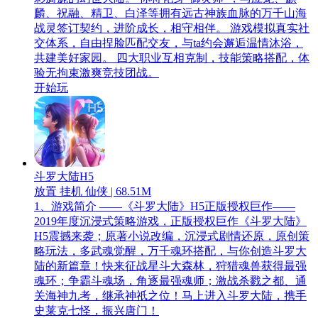
麟、祝融、精卫、白泽等拥有远古神族血脉的万千山海
战灵签订契约，进阶成长，相守相伴。 游戏模拟真实社
交体系，自由捏脸匹配交友，与ta约会邂逅温情沐浴，
共建美好家园。 四大职业互相克制，技能策略搭配，体
验无拘束激爽竞技团战。
开始玩
斗罗大陆H5
放置 挂机 仙侠 | 68.51M
1、游戏简介 ——《斗罗大陆》H5正版授权巨作——
2019年度沉浸式策略游戏，正版授权巨作《斗罗大陆》
H5震撼来袭；原著小说改编，沉浸式剧情还原，原创策
略玩法，多武魂觉醒，万千魂环搭配，与你创造斗罗大
陆的新篇章！快来征战星斗大森林，狩猎魂兽获得最强
魂环；争霸斗魂场，角逐最强魂师；激战杀戮之都、通
关海神九考，继承神祇之位！马上进入斗罗大陆，携手
史莱克七怪，振兴唐门！