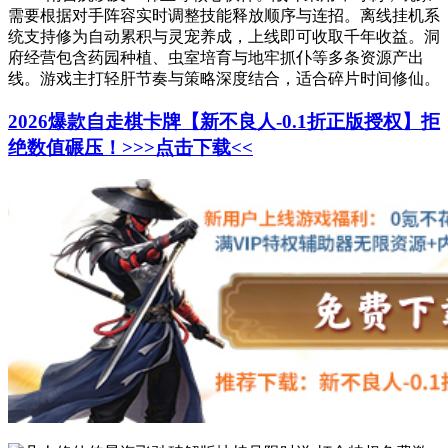
需要根据对手阵容实时调整技能释放顺序与连招。离线挂机系
统支持修为自动累积与灵宠养成，上线即可收取千年收益。洞
府经营包含药园种植、虫室培育与地牢抓仆等多条资源产出
线。游戏主打轻肝节奏与策略深度结合，适合碎片时间修仙。
2026爆款自走棋卡牌【新不良人-0.1折正版授权】拒
绝数值碾压！>>>点击下载<<