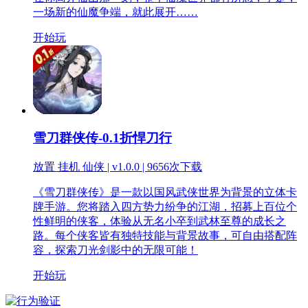
一场新的仙魔争端，就此展开……
开始玩
雪刀群侠传-0.1折悍刀行
放置 挂机 仙侠 | v1.0.0 |
9656次下载
《雪刀群侠传》是一款以国风武侠世界为背景的立体卡
牌手游。您将踏入四方势力纷争的江湖，招募上百位个
性鲜明的侠客，体验从无名小卒到武林至尊的成长之
路。每个侠客皆有独特技能与背景故事，可自由搭配阵
容，探索刀光剑影中的无限可能！
开始玩