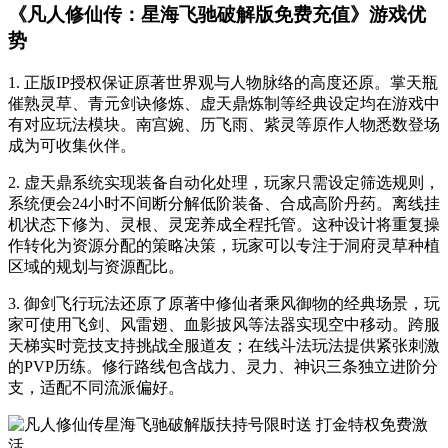
《凡人修仙传：星海飞驰破解版免费充值》游戏优
势
1. 正版IP授权保证原著世界观与人物脉络的高度还原。掌天瓶
催熟灵草、青元剑诀修炼、虚天鼎炼制等经典设定均在游戏中
有对应玩法模块。南宫婉、历飞雨、紫灵等原作人物悉数登场
成为可收集伙伴。
2. 虚天鼎系统实现装备自动化处理，玩家只需设定筛选规则，
系统便会24小时不间断分解低阶装备、合成高阶丹药。离线挂
机状态下修为、灵根、灵宠养成全程托管。这种设计将重复操
作转化为资源分配的策略决策，玩家可以专注于洞府灵草种植
区域的规划与资源配比。
3. 御剑飞行玩法还原了原著中修仙者乘风御物的经典场景，玩
家可使用飞剑、风雷翅、血影披风等法器实现空中移动。跨服
天梯实时竞技支持挑战全服道友；在线斗法玩法提供紧张刺激
的PVP历练。修行路线包含战力、灵力、神识三条独立进阶分
支，适配不同流派偏好。