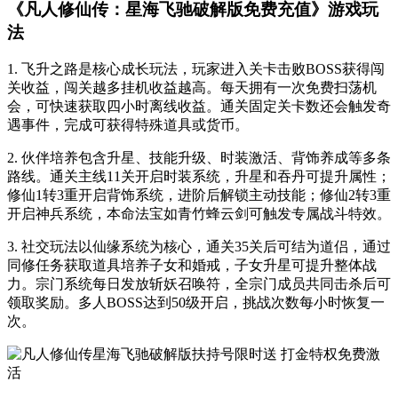
《凡人修仙传：星海飞驰破解版免费充值》游戏玩
法
1. 飞升之路是核心成长玩法，玩家进入关卡击败BOSS获得闯
关收益，闯关越多挂机收益越高。每天拥有一次免费扫荡机
会，可快速获取四小时离线收益。通关固定关卡数还会触发奇
遇事件，完成可获得特殊道具或货币。
2. 伙伴培养包含升星、技能升级、时装激活、背饰养成等多条
路线。通关主线11关开启时装系统，升星和吞丹可提升属性；
修仙1转3重开启背饰系统，进阶后解锁主动技能；修仙2转3重
开启神兵系统，本命法宝如青竹蜂云剑可触发专属战斗特效。
3. 社交玩法以仙缘系统为核心，通关35关后可结为道侣，通过
同修任务获取道具培养子女和婚戒，子女升星可提升整体战
力。宗门系统每日发放斩妖召唤符，全宗门成员共同击杀后可
领取奖励。多人BOSS达到50级开启，挑战次数每小时恢复一
次。