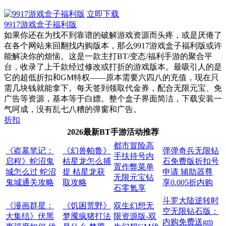
立即下载
9917游戏盒子福利版
如果你还在为找不到靠谱的破解游戏资源而头疼，或是厌倦了
在各个网站来回翻找内购版本，那么9917游戏盒子福利版或许
能解决你的烦恼。这是一款主打BT/变态/福利手游的聚合平
台，收录了上千款经过修改或打折的游戏版本。最吸引人的是
它的超低折扣和GM特权——原本需要六四八的充值，现在只
需几块钱就能拿下。每天签到领取代金券，配合无限元宝、免
广告等资源，基本等于白嫖。整个盒子界面简洁，下载安装一
气呵成，没有乱七八糟的弹窗和广告。
折扣
2026最新BT手游活动推荐
都市冒险高
《盗墓笔记：
《幻兽帕鲁》
弹弹奇兵无限钻
手扶持号内
启程》蛇沼鬼
枯星龙怎么捕
石免费版折扣号
置作弊菜单
城怎么过 蛇沼
捉 枯星龙获
申请 辅助器尊
无限元宝钻
鬼城通关攻略
取攻略
享0.005折内购
石零氪享
斗罗大陆逆转时
《漫画群星：
《饥困荒野》
双生幻想无
空无限钻石版：
大集结》伏黑
梦魇疯猪打法
限资源版-双
内购免费送gm