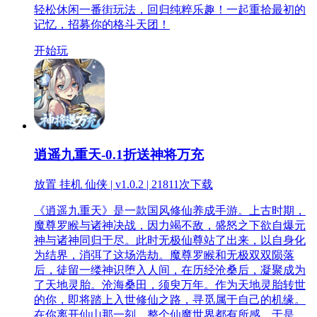
轻松休闲一番街玩法，回归纯粹乐趣！一起重拾最初的
记忆，招募你的格斗天团！
开始玩
逍遥九重天-0.1折送神将万充
放置 挂机 仙侠 | v1.0.2 |
21811次下载
《逍遥九重天》是一款国风修仙养成手游。上古时期，
魔尊罗睺与诸神决战，因力竭不敌，盛怒之下欲自爆元
神与诸神同归于尽。此时无极仙尊站了出来，以自身化
为结界，消弭了这场浩劫。魔尊罗睺和无极双双陨落
后，徒留一缕神识堕入人间，在历经沧桑后，凝聚成为
了天地灵胎。沧海桑田，须臾万年。作为天地灵胎转世
的你，即将踏上入世修仙之路，寻觅属于自己的机缘。
在你离开仙山那一刻，整个仙魔世界都有所感，于是，