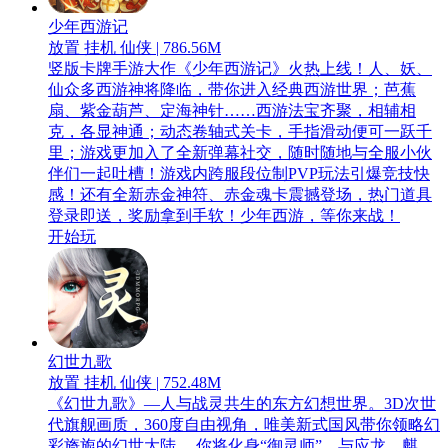
少年西游记
放置 挂机 仙侠 | 786.56M
竖版卡牌手游大作《少年西游记》火热上线！人、妖、
仙众多西游神将降临，带你进入经典西游世界；芭蕉
扇、紫金葫芦、定海神针……西游法宝齐聚，相辅相
克，各显神通；动态卷轴式关卡，手指滑动便可一跃千
里；游戏更加入了全新弹幕社交，随时随地与全服小伙
伴们一起吐槽！游戏内跨服段位制PVP玩法引爆竞技快
感！还有全新赤金神符、赤金魂卡震撼登场，热门道具
登录即送，奖励拿到手软！少年西游，等你来战！
开始玩
幻世九歌
放置 挂机 仙侠 | 752.48M
《幻世九歌》—人与战灵共生的东方幻想世界。3D次世
代旗舰画质，360度自由视角，唯美新式国风带你领略幻
彩旖旎的幻世大陆。 你将化身“御灵师”，与应龙、麒