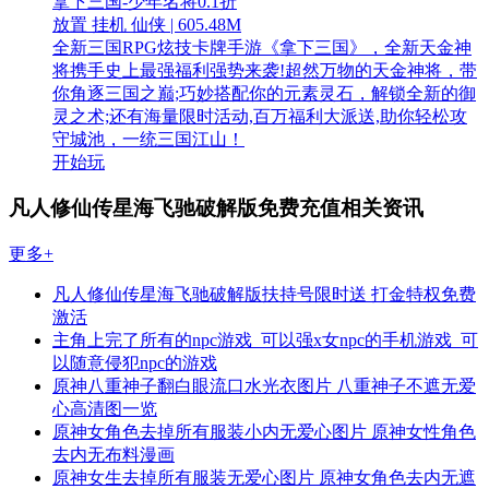
拿下三国-少年名将0.1折
放置 挂机 仙侠 | 605.48M
全新三国RPG炫技卡牌手游《拿下三国》，全新天金神
将携手史上最强福利强势来袭!超然万物的天金神将，带
你角逐三国之巅;巧妙搭配你的元素灵石，解锁全新的御
灵之术;还有海量限时活动,百万福利大派送,助你轻松攻
守城池，一统三国江山！
开始玩
凡人修仙传星海飞驰破解版免费充值相关资讯
更多+
凡人修仙传星海飞驰破解版扶持号限时送 打金特权免费
激活
主角上完了所有的npc游戏_可以强x女npc的手机游戏_可
以随意侵犯npc的游戏
原神八重神子翻白眼流口水光衣图片 八重神子不遮无爱
心高清图一览
原神女角色去掉所有服装小内无爱心图片 原神女性角色
去内无布料漫画
原神女生去掉所有服装无爱心图片 原神女角色去内无遮