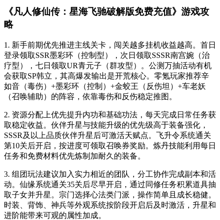
《凡人修仙传：星海飞驰破解版免费充值》游戏攻
略
1. 新手前期优先推进主线关卡，闯关越多挂机收益越高。首日
登录领取SSR墨彩环（控制型），次日领取SSSR南宫婉（治
疗型），七日领取UR青元子（群攻型）。公测万抽活动有机
会获取SP韩立，其高爆发输出是开荒核心。零氪玩家推荐辛
如音（毒伤）+墨彩环（控制）+金蛟王（反伤坦）+车老妖
（召唤辅助）的阵容，依靠毒伤和反伤稳定推图。
2. 资源分配上优先提升内功和基础功法，每天完成日常任务获
取稳定收益。伙伴升星与技能升级的优先级高于装备强化，
SSSR及以上品质伙伴升星后可激活天赋点。飞升令系统通关
第10关后开启，按进度可领取召唤券奖励。炼丹技能利用每日
任务和免费材料优先炼制加耐久的装备。
3. 组团玩法建议加入实力相近的团队，分工协作完成副本和活
动。仙缘系统通关35关后尽早开启，通过同修任务积累道具抽
取子女并升星。宗门选择心法类门派，操作简单且成长稳健。
时装、背饰、神兵等外观系统按阶段开启后及时激活，升星和
进阶能带来可观的属性加成。