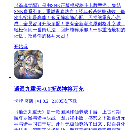
《拳魂觉醒》是由SNK正版授权格斗卡牌手游。集结
SNK多系列IP，重燃青春热血！经典必杀炫酷动效，每
次出招都是高能！多元阵容随心配，无损继承良心养
成，全员皆可升级顶配！更有全新潮流原创格斗之城，
轻松休闲一番街玩法，回归纯粹乐趣！一起重拾最初的
记忆，招募你的格斗天团！
开始玩
逍遥九重天-0.1折送神将万充
卡牌 竖版 | v1.0.2 |
21805次下载
《逍遥九重天》是一款国风修仙养成手游。上古时期，
魔尊罗睺与诸神决战，因力竭不敌，盛怒之下欲自爆元
神与诸神同归于尽。此时无极仙尊站了出来，以自身化