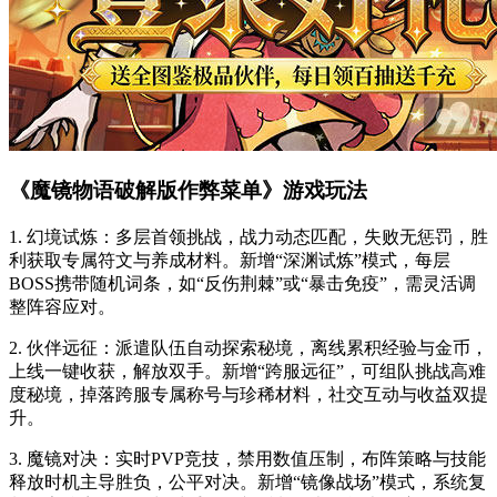
《魔镜物语破解版作弊菜单》游戏玩法
1. 幻境试炼：多层首领挑战，战力动态匹配，失败无惩罚，胜
利获取专属符文与养成材料。新增“深渊试炼”模式，每层
BOSS携带随机词条，如“反伤荆棘”或“暴击免疫”，需灵活调
整阵容应对。
2. 伙伴远征：派遣队伍自动探索秘境，离线累积经验与金币，
上线一键收获，解放双手。新增“跨服远征”，可组队挑战高难
度秘境，掉落跨服专属称号与珍稀材料，社交互动与收益双提
升。
3. 魔镜对决：实时PVP竞技，禁用数值压制，布阵策略与技能
释放时机主导胜负，公平对决。新增“镜像战场”模式，系统复