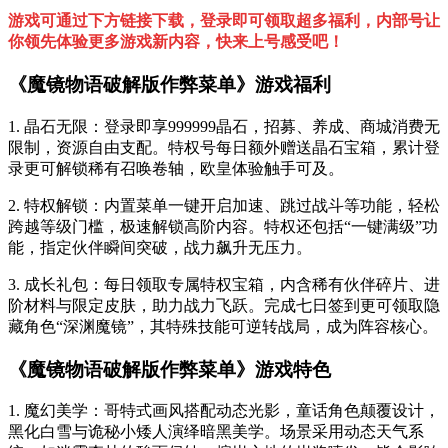
游戏可通过下方链接下载，登录即可领取超多福利，内部号让
你领先体验更多游戏新内容，快来上号感受吧！
《魔镜物语破解版作弊菜单》游戏福利
1. 晶石无限：登录即享999999晶石，招募、养成、商城消费无
限制，资源自由支配。特权号每日额外赠送晶石宝箱，累计登
录更可解锁稀有召唤卷轴，欧皇体验触手可及。
2. 特权解锁：内置菜单一键开启加速、跳过战斗等功能，轻松
跨越等级门槛，极速解锁高阶内容。特权还包括“一键满级”功
能，指定伙伴瞬间突破，战力飙升无压力。
3. 成长礼包：每日领取专属特权宝箱，内含稀有伙伴碎片、进
阶材料与限定皮肤，助力战力飞跃。完成七日签到更可领取隐
藏角色“深渊魔镜”，其特殊技能可逆转战局，成为阵容核心。
《魔镜物语破解版作弊菜单》游戏特色
1. 魔幻美学：哥特式画风搭配动态光影，童话角色颠覆设计，
黑化白雪与诡秘小矮人演绎暗黑美学。场景采用动态天气系