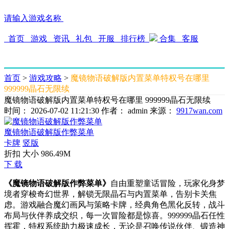
请输入游戏名称
首页
游戏
资讯
礼包
开服
排行榜
合集
客服
首页
>
游戏攻略
>
魔镜物语破解版内置菜单特权号在哪里
999999晶石无限续
魔镜物语破解版内置菜单特权号在哪里 999999晶石无限续
时间： 2026-07-02 11:21:30
作者： admin
来源：
9917wan.com
魔镜物语破解版作弊菜单
卡牌
竖版
折扣 大小 986.49M
下 载
《魔镜物语破解版作弊菜单》
自由重塑童话冒险，玩家化身梦
境者穿梭奇幻世界，解锁无限晶石与内置菜单，告别卡关焦
虑。游戏融合魔幻画风与策略卡牌，经典角色黑化反转，战斗
布局与伙伴养成交织，每一次冒险都是惊喜。999999晶石任性
挥霍，特权系统助力极速成长，无论是召唤传说伙伴、锻造神