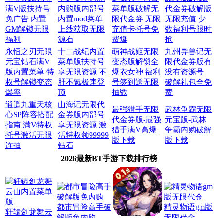
满V版扶持号
内购版内部号
菜单版破解无
代金券破解版
免广告 内置
内置mod菜单
限代金券 无限
无限充值 少
GM解锁无限
上线获取无限
充值卡托号免
数福利号限时
福利
源石
费爆
抢
永恒之刃无限
十二战纪内置
萌神战姬无限
九州异兽记无
元宝钻石满V
菜单版扶持号
变态版解锁全
限代金券版有
版内置菜单 特
享无限资源 不
爆衣女神 福利
没有资源号
权号解锁变态
肝不氪极速登
号签到送无限
破解礼包全免
爆率
顶
抽数
费
逍遥九重天核
山海记无限代
最强猎手无限
武林争霸无限
心SP阵容搭配
金券版内部号
代金券版-最强
元宝版-武林
指南 满V特权
享无限资源 激
猎手满V高爆
争霸内购破解
托号激活无限
活特权领99999
版下载
版下载
连抽
钻石
2026最新BT手游下载排行榜
都市冒险高手破
精灵物语gm版
轩辕剑龙舞云
解版免内购
无限代金