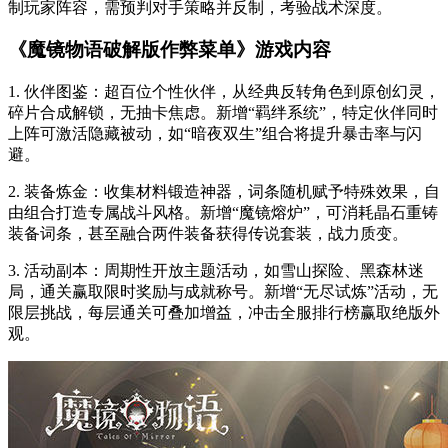
制玩家阵容，需预判对手策略并反制，考验战术深度。
《魔镜物语破解版作弊菜单》游戏内容
1. 伙伴图鉴：超百位个性伙伴，从经典反转角色到原创幻灵，
碎片合成解锁，无抽卡焦虑。新增“羁绊系统”，特定伙伴同时
上阵可激活隐藏被动，如“暗夜双生”组合将提升暴击率与闪
避。
2. 装备炼金：收集材料锻造神器，词条随机赋予特殊效果，自
由组合打造专属战斗风格。新增“魔镜熔炉”，可消耗晶石重铸
装备词条，甚至融合两件装备获得传说套装，战力质变。
3. 活动副本：周期性开放主题活动，如雪山探险、黑森林迷
局，通关赢取限时奖励与成就称号。新增“无尽试炼”活动，无
限层挑战，每层通关可叠加增益，冲击全服排行榜赢取绝版外
观。