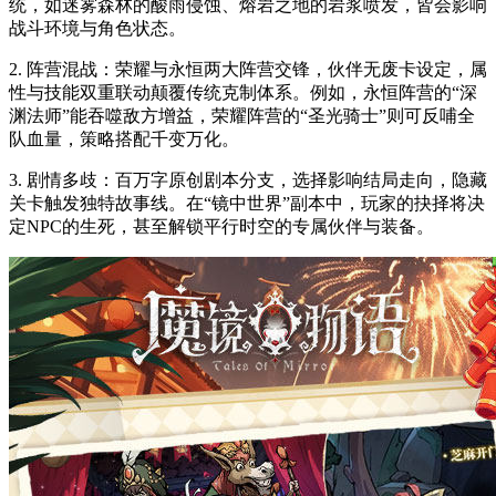
统，如迷雾森林的酸雨侵蚀、熔岩之地的岩浆喷发，皆会影响
战斗环境与角色状态。
2. 阵营混战：荣耀与永恒两大阵营交锋，伙伴无废卡设定，属
性与技能双重联动颠覆传统克制体系。例如，永恒阵营的“深
渊法师”能吞噬敌方增益，荣耀阵营的“圣光骑士”则可反哺全
队血量，策略搭配千变万化。
3. 剧情多歧：百万字原创剧本分支，选择影响结局走向，隐藏
关卡触发独特故事线。在“镜中世界”副本中，玩家的抉择将决
定NPC的生死，甚至解锁平行时空的专属伙伴与装备。