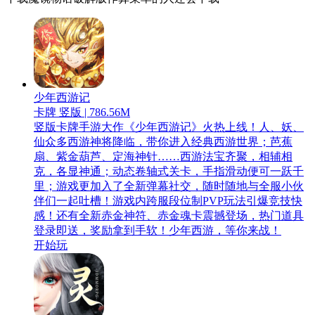
少年西游记
卡牌 竖版 | 786.56M
竖版卡牌手游大作《少年西游记》火热上线！人、妖、
仙众多西游神将降临，带你进入经典西游世界；芭蕉
扇、紫金葫芦、定海神针……西游法宝齐聚，相辅相
克，各显神通；动态卷轴式关卡，手指滑动便可一跃千
里；游戏更加入了全新弹幕社交，随时随地与全服小伙
伴们一起吐槽！游戏内跨服段位制PVP玩法引爆竞技快
感！还有全新赤金神符、赤金魂卡震撼登场，热门道具
登录即送，奖励拿到手软！少年西游，等你来战！
开始玩