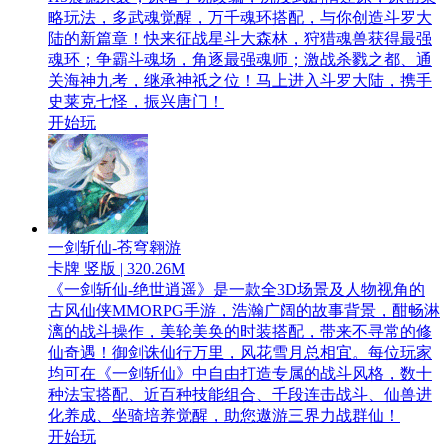
略玩法，多武魂觉醒，万千魂环搭配，与你创造斗罗大
陆的新篇章！快来征战星斗大森林，狩猎魂兽获得最强
魂环；争霸斗魂场，角逐最强魂师；激战杀戮之都、通
关海神九考，继承神祇之位！马上进入斗罗大陆，携手
史莱克七怪，振兴唐门！
开始玩
一剑斩仙-苍穹翱游
卡牌 竖版 | 320.26M
《一剑斩仙-绝世逍遥》是一款全3D场景及人物视角的
古风仙侠MMORPG手游，浩瀚广阔的故事背景，酣畅淋
漓的战斗操作，美轮美奂的时装搭配，带来不寻常的修
仙奇遇！御剑诛仙行万里，风花雪月总相宜。每位玩家
均可在《一剑斩仙》中自由打造专属的战斗风格，数十
种法宝搭配、近百种技能组合、千段连击战斗、仙兽进
化养成、坐骑培养觉醒，助您遨游三界力战群仙！
开始玩