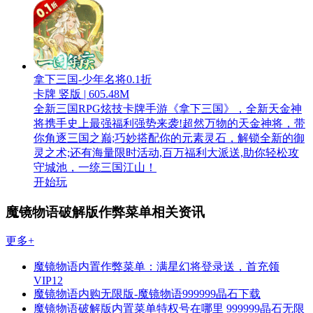
拿下三国-少年名将0.1折
卡牌 竖版 | 605.48M
全新三国RPG炫技卡牌手游《拿下三国》，全新天金神
将携手史上最强福利强势来袭!超然万物的天金神将，带
你角逐三国之巅;巧妙搭配你的元素灵石，解锁全新的御
灵之术;还有海量限时活动,百万福利大派送,助你轻松攻
守城池，一统三国江山！
开始玩
魔镜物语破解版作弊菜单相关资讯
更多+
魔镜物语内置作弊菜单：满星幻将登录送，首充领
VIP12
魔镜物语内购无限版-魔镜物语999999晶石下载
魔镜物语破解版内置菜单特权号在哪里 999999晶石无限