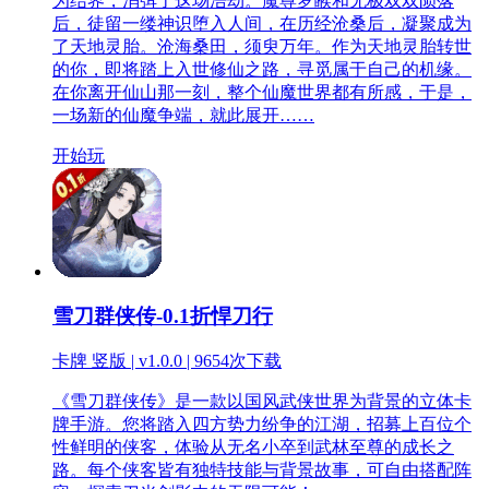
为结界，消弭了这场浩劫。魔尊罗睺和无极双双陨落
后，徒留一缕神识堕入人间，在历经沧桑后，凝聚成为
了天地灵胎。沧海桑田，须臾万年。作为天地灵胎转世
的你，即将踏上入世修仙之路，寻觅属于自己的机缘。
在你离开仙山那一刻，整个仙魔世界都有所感，于是，
一场新的仙魔争端，就此展开……
开始玩
雪刀群侠传-0.1折悍刀行
卡牌 竖版 | v1.0.0 |
9654次下载
《雪刀群侠传》是一款以国风武侠世界为背景的立体卡
牌手游。您将踏入四方势力纷争的江湖，招募上百位个
性鲜明的侠客，体验从无名小卒到武林至尊的成长之
路。每个侠客皆有独特技能与背景故事，可自由搭配阵