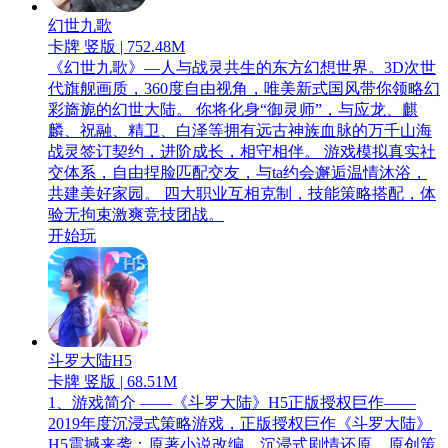
幻世九歌
卡牌 竖版 | 752.48M
《幻世九歌》—人与战灵共生的东方幻想世界。3D次世
代旗舰画质，360度自由视角，唯美新式国风带你领略幻
彩旖旎的幻世大陆。 你将化身“御灵师”，与应龙、麒
麟、祝融、精卫、白泽等拥有远古神族血脉的万千山海
战灵签订契约，进阶成长，相守相伴。 游戏模拟真实社
交体系，自由捏脸匹配交友，与ta约会邂逅温情沐浴，
共建美好家园。 四大职业互相克制，技能策略搭配，体
验无拘束激爽竞技团战。
开始玩
斗罗大陆H5
卡牌 竖版 | 68.51M
1、游戏简介 ——《斗罗大陆》H5正版授权巨作——
2019年度沉浸式策略游戏，正版授权巨作《斗罗大陆》
H5震撼来袭；原著小说改编，沉浸式剧情还原，原创策