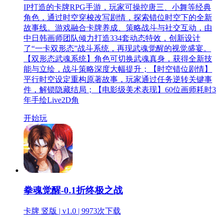
IP打造的卡牌RPG手游，玩家可操控唐三、小舞等经典
角色，通过时空穿梭改写剧情，探索错位时空下的全新
故事线。游戏融合卡牌养成、策略战斗与社交互动，由
中日韩画师团队倾力打造334套动态特效，创新设计
了“一卡双形态”战斗系统，再现武魂觉醒的视觉盛宴。
【双形态武魂系统】角色可切换武魂真身，获得全新技
能与立绘，战斗策略深度大幅提升；【时空错位剧情】
平行时空设定重构原著故事，玩家通过任务逆转关键事
件，解锁隐藏结局；【电影级美术表现】60位画师耗时3
年手绘Live2D角
开始玩
拳魂觉醒-0.1折终极之战
卡牌 竖版 | v1.0 |
9973次下载