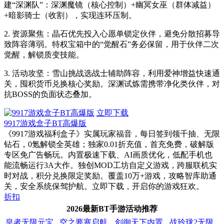
建“深渊队”：深渊魔镜（核心控制）+幽冥女巫（群体减益）
+暗影骑士（收割），实现连环压制。
2. 资源聚焦：晶石优先投入心愿单锁定伙伴，避免分散招募导
致阵容薄弱。特权宝箱中的“觉醒石”务必保留，用于伙伴二次
觉醒，解锁质变技能。
3. 活动攻坚：雪山挑战选战士辅助阵容，利用爱神增益快速通
关，囤积货币兑换核心奖励。深渊试炼需携带净化类伙伴，对
抗BOSS的负面状态叠加。
立即下载
9917游戏盒子BT高爆版
《9917游戏福利盒子》实属玩家福音，每日签到领千抽、无限
钻石，0氪解锁全英雄；独家0.01折充值，首充免费，破解版
专区免广告畅玩。内置极速下载、AI画质优化，低配手机也
能流畅运行3A大作。独创MOD工坊自定义游戏，跨服联机实
时对战，积分兑换限定奖励。覆盖10万+游戏，攻略智库助通
关，安全系统保驾护航。立即下载，开启你的游戏狂欢。
折扣
2026最新BT手游活动推荐
皇者无限元宝
空之要塞启航
剑御天下内置
战玲珑2无限