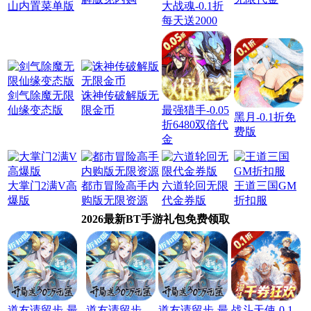
山内置菜单版
大战魂-0.1折
每天送2000
剑气除魔无限
诛神传破解版无
仙缘变态版
限金币
最强猎手-0.05
黑月-0.1折免
折6480双倍代
费版
金
大掌门2满V高
都市冒险高手内
六道轮回无限
王道三国GM
爆版
购版无限资源
代金券版
折扣服
2026最新BT手游礼包免费领取
道友请留步-最
道友请留步-
道友请留步-最
战斗天使-0.1