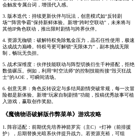
会触发专属台词，增强代入感。
3. 版本迭代：持续更新伙伴与玩法，创意模式如“反转剧
场”“阵营争霸”保持新鲜体验。新增“跨时空联动”，未来将与
其他IP角色联动，推出限时剧情与跨界伙伴。
4. 资源无枷锁：破解特权免除氪金压力，晶石任性使用，极速
达成战力巅峰。特权号更可解锁“无限体力”，副本挑战无限
制，畅玩无负担。
5. 战术深维度：伙伴技能联动与阵型切换衍生千种搭配，拒绝
数值碾压。例如，利用“时空法师”的控制技能衔接“毁灭狂战
士”的AOE，可瞬间清场。
6. 创意无界：角色反转设定与多结局剧情突破常规，每一次冒
险都是新体验。新增“玩家自制剧情”功能，投稿优秀故事可植
入游戏，赢取创作奖励。
《魔镜物语破解版作弊菜单》游戏攻略
1. 阵容适配：前期优先培养神箭罗宾（主C）+灯神（前排援
护），后期替换光暗系伙伴提升战力。若资源充裕，可组