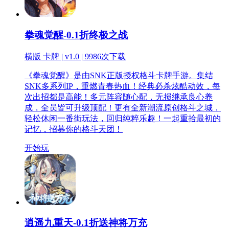
拳魂觉醒-0.1折终极之战
横版 卡牌 | v1.0 |
9986次下载
《拳魂觉醒》是由SNK正版授权格斗卡牌手游。集结
SNK多系列IP，重燃青春热血！经典必杀炫酷动效，每
次出招都是高能！多元阵容随心配，无损继承良心养
成，全员皆可升级顶配！更有全新潮流原创格斗之城，
轻松休闲一番街玩法，回归纯粹乐趣！一起重拾最初的
记忆，招募你的格斗天团！
开始玩
逍遥九重天-0.1折送神将万充