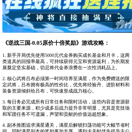
《逆战三国-0.05原价十倍奖励》游戏攻略：
1. 新手开局优先使用5000元代金券购买成长基金和月卡，这两
类道具的回报率最高，可持续获得元宝和资源返利，为长期发
展奠定坚实基础，切忌将代金券浪费在一次性消耗品上。
2. 核心武将吕布必须第一时间培养至满星，作为免费赠送的限
定武将，吕布拥有极高的性价比，优先将经验丹、进阶材料和
装备资源倾斜给吕布，可快速形成战力核心。
3. 每日务必完成所有日常任务和限时活动，这些内容是资源获
取的主要来源，积少成多后战力提升非常明显，尤其是竞技场
和军团任务不可遗漏，声望和贡献的价值远超想象。
4. 副本推图追求满星通关，满星后解锁扫荡功能可大幅节省时
间，同时满星副本的奖励更加丰厚，遇到卡关时优先提升主公