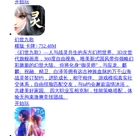
开始玩
幻世九歌
横版 卡牌 | 752.48M
《幻世九歌》—人与战灵共生的东方幻想世界。3D次世
代旗舰画质，360度自由视角，唯美新式国风带你领略幻
彩旖旎的幻世大陆。 你将化身“御灵师”，与应龙、麒
麟、祝融、精卫、白泽等拥有远古神族血脉的万千山海
战灵签订契约，进阶成长，相守相伴。 游戏模拟真实社
交体系，自由捏脸匹配交友，与ta约会邂逅温情沐浴，
共建美好家园。 四大职业互相克制，技能策略搭配，体
验无拘束激爽竞技团战。
开始玩