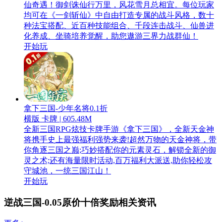
仙奇遇！御剑诛仙行万里，风花雪月总相宜。每位玩家
均可在《一剑斩仙》中自由打造专属的战斗风格，数十
种法宝搭配、近百种技能组合、千段连击战斗、仙兽进
化养成、坐骑培养觉醒，助您遨游三界力战群仙！
开始玩
拿下三国-少年名将0.1折
横版 卡牌 | 605.48M
全新三国RPG炫技卡牌手游《拿下三国》，全新天金神
将携手史上最强福利强势来袭!超然万物的天金神将，带
你角逐三国之巅;巧妙搭配你的元素灵石，解锁全新的御
灵之术;还有海量限时活动,百万福利大派送,助你轻松攻
守城池，一统三国江山！
开始玩
逆战三国-0.05原价十倍奖励相关资讯