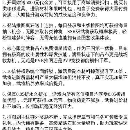
2. 开局赠送5000元代金券，可直接用于商城消费抵扣，购买各
类珍稀道具、进阶材料和限时礼包，相当于免费获得大量付费
资源，大幅提升游戏前期的成长速度和竞争力。
3. 登陆推图疯狂送十连抽，每日登录和主线推图均可获得海量
抽卡机会，无限抽取各类神将，SSR级武将获取概率极高，轻
松组建梦幻阵容，无需充值也能拥有全图鉴收集体验。
4. 核心限定武将吕布免费满星赠送，作为三国第一猛将，吕布
拥有极高的攻击属性和爆发技能，满星状态下的吕布更是战场
收割机，无论是PVE推图还是PVP竞技都能横扫千军。
5. 10倍特权系统全面解锁，激活后副本材料掉落提升至10倍，
武将进阶所需材料产量大幅增加但消耗不变，真正实现加量不
加价，武将培养效率成倍提升。
6. 保真0.05折永久折扣，游戏内所有充值项目均享受0.05折超
值优惠，1元即可获得500元宝，物价稳定不膨胀，武将进阶材
料不加码，长期游玩毫无经济压力。
7. 推图刷主线额外奖励不断，完成指定章节和任务可领取专属
礼包，内含稀有装备、高级精炼石和大量银币，助力玩家快速
提升战力，稳步迈向三国霸主之路。