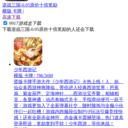
逆战三国-0.05原价十倍奖励
横版 卡牌 |
高速下载
9917游戏盒下载
下载
逆战三国-0.05原价十倍奖励
的人还会下载
少年西游记
横版 卡牌 | 786.56M
竖版卡牌手游大作《少年西游记》火热上线！人、妖、
仙众多西游神将降临，带你进入经典西游世界；芭蕉
扇、紫金葫芦、定海神针……西游法宝齐聚，相辅相
克，各显神通；动态卷轴式关卡，手指滑动便可一跃千
里；游戏更加入了全新弹幕社交，随时随地与全服小伙
伴们一起吐槽！游戏内跨服段位制PVP玩法引爆竞技快
感！还有全新赤金神符、赤金魂卡震撼登场，热门道具
登录即送，奖励拿到手软！少年西游，等你来战！