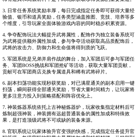
3. 日常任务系统奖励丰厚，每日完成指定任务即可获得大量经
验值、银币和道具奖励，任务类型涵盖推图、竞技、培养等多
个维度，引导玩家全面体验游戏内容的同时稳步积累资源。
4. 争夺配饰玩法大幅提升武将属性，配饰作为独立装备系统可
为武将提供额外属性加成，参与争夺活动获取高品质配饰后，
武将的攻击力、防御力和生命值将得到质的飞跃。
5. 军团系统是兄弟并肩作战的舞台，加入军团后可参与军团任
务、军团BOSS挑战和军团抢矿等活动，获取大量军团贡献，
贡献可在军团商店兑换专属道具和稀有武将碎片。
6. 副本扫荡功能实现秒获奖励，对已满星通关的副本启用一键
扫荡，瞬间获得全部通关奖励，节省大量时间精力，让玩家将
更多注意力投入到策略搭配和阵容优化上。
7. 神装炼器系统依托上古神秘炼器炉，玩家收集指定材料后可
炼制超强神装，神装拥有远超普通装备的属性加成和特殊效
果，是打造顶级武将不可或缺的装备来源。
8. 官职系统让玩家体验升官变强的快感，完成指定任务提升官