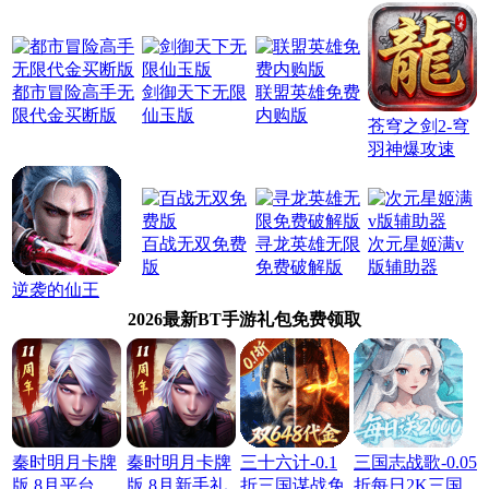
都市冒险高手无
剑御天下无限
联盟英雄免费
限代金买断版
仙玉版
内购版
苍穹之剑2-穹
羽神爆攻速
百战无双免费
寻龙英雄无限
次元星姬满v
版
免费破解版
版辅助器
逆袭的仙王
2026最新BT手游礼包免费领取
秦时明月卡牌
秦时明月卡牌
三十六计-0.1
三国志战歌-0.05
版 8月平台
版 8月新手礼
折三国谋战免
折每日2K三国