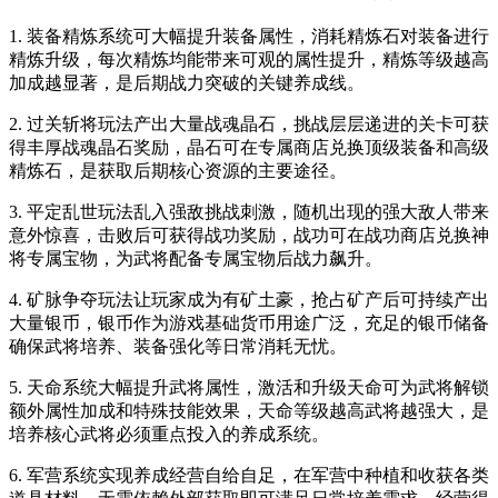
1. 装备精炼系统可大幅提升装备属性，消耗精炼石对装备进行
精炼升级，每次精炼均能带来可观的属性提升，精炼等级越高
加成越显著，是后期战力突破的关键养成线。
2. 过关斩将玩法产出大量战魂晶石，挑战层层递进的关卡可获
得丰厚战魂晶石奖励，晶石可在专属商店兑换顶级装备和高级
精炼石，是获取后期核心资源的主要途径。
3. 平定乱世玩法乱入强敌挑战刺激，随机出现的强大敌人带来
意外惊喜，击败后可获得战功奖励，战功可在战功商店兑换神
将专属宝物，为武将配备专属宝物后战力飙升。
4. 矿脉争夺玩法让玩家成为有矿土豪，抢占矿产后可持续产出
大量银币，银币作为游戏基础货币用途广泛，充足的银币储备
确保武将培养、装备强化等日常消耗无忧。
5. 天命系统大幅提升武将属性，激活和升级天命可为武将解锁
额外属性加成和特殊技能效果，天命等级越高武将越强大，是
培养核心武将必须重点投入的养成系统。
6. 军营系统实现养成经营自给自足，在军营中种植和收获各类