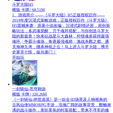
斗罗大陆H5
横版 卡牌 | 68.51M
1、游戏简介 ——《斗罗大陆》H5正版授权巨作——
2019年度沉浸式策略游戏，正版授权巨作《斗罗大陆》
H5震撼来袭；原著小说改编，沉浸式剧情还原，原创策
略玩法，多武魂觉醒，万千魂环搭配，与你创造斗罗大
陆的新篇章！快来征战星斗大森林，狩猎魂兽获得最强
魂环；争霸斗魂场，角逐最强魂师；激战杀戮之都、通
关海神九考，继承神祇之位！马上进入斗罗大陆，携手
史莱克七怪，振兴唐门！
开始玩
一剑斩仙-苍穹翱游
横版 卡牌 | 320.26M
《一剑斩仙-绝世逍遥》是一款全3D场景及人物视角的
古风仙侠MMORPG手游，浩瀚广阔的故事背景，酣畅淋
漓的战斗操作，美轮美奂的时装搭配，带来不寻常的修