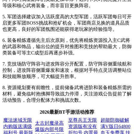
等级和核心武将装备，而非盲目更换阵容。
5. 军团选择建议加入活跃度高的大型军团，活跃军团每日可开
启更多军团BOSS挑战和抢矿机会，军团商店兑换的道具品质
也更高，良好的军团氛围还能获得老玩家的经验指导。
6. 装备精炼遵循先主后次原则，优先将精炼资源投入主C武将
的武器和饰品，输出位的提升对推图和竞技的帮助最大，防御
类装备可等主C成型后再逐步补强。
7. 竞技场防守阵容与进攻阵容分开配置，防守阵容侧重续航和
控制，进攻阵容侧重爆发和速攻，根据对手特点灵活调整站位
和技能释放顺序，可大幅提升胜率。
8. 资源规划要有前瞻性，提前储备武将进阶和装备精炼所需的
材料，避免临时抱佛脚导致战力停滞，关注游戏公告提前了解
活动预告，合理分配体力和挑战次数。
2026最新BT手游活动推荐
魔法迷域无限
至尊兵王无限
超能防御破解
太古封魔录高
内购版送满级
资源版有没有
满V版日64800
爆版内部号限
福利号 最新版
折扣号 内置最
血玉免费享 扶