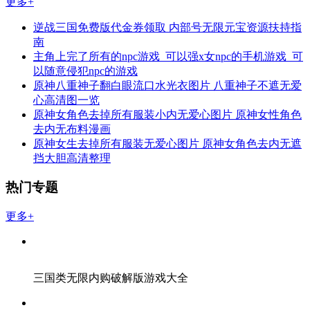
更多+
逆战三国免费版代金券领取 内部号无限元宝资源扶持指
南
主角上完了所有的npc游戏_可以强x女npc的手机游戏_可
以随意侵犯npc的游戏
原神八重神子翻白眼流口水光衣图片 八重神子不遮无爱
心高清图一览
原神女角色去掉所有服装小内无爱心图片 原神女性角色
去内无布料漫画
原神女生去掉所有服装无爱心图片 原神女角色去内无遮
挡大胆高清整理
热门专题
更多+
三国类无限内购破解版游戏大全