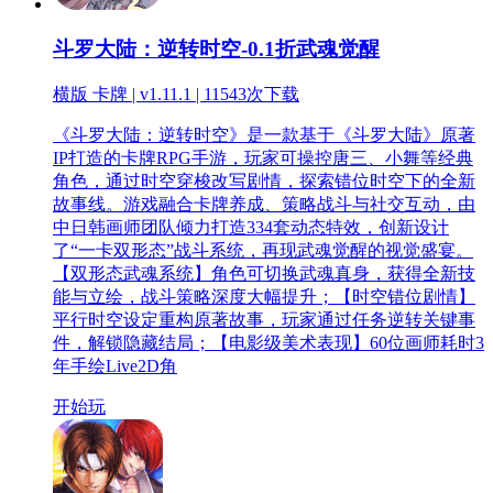
斗罗大陆：逆转时空-0.1折武魂觉醒
横版 卡牌 | v1.11.1 |
11543次下载
《斗罗大陆：逆转时空》是一款基于《斗罗大陆》原著
IP打造的卡牌RPG手游，玩家可操控唐三、小舞等经典
角色，通过时空穿梭改写剧情，探索错位时空下的全新
故事线。游戏融合卡牌养成、策略战斗与社交互动，由
中日韩画师团队倾力打造334套动态特效，创新设计
了“一卡双形态”战斗系统，再现武魂觉醒的视觉盛宴。
【双形态武魂系统】角色可切换武魂真身，获得全新技
能与立绘，战斗策略深度大幅提升；【时空错位剧情】
平行时空设定重构原著故事，玩家通过任务逆转关键事
件，解锁隐藏结局；【电影级美术表现】60位画师耗时3
年手绘Live2D角
开始玩