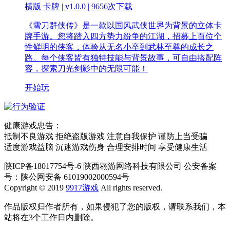
横版 卡牌 | v1.0.0 |
9656次下载
《雪刀群侠传》是一款以国风武侠世界为背景的立体卡
牌手游。您将踏入四方势力纷争的江湖，招募上百位个
性鲜明的侠客，体验从无名小卒到武林至尊的成长之
路。每个侠客皆有独特技能与背景故事，可自由搭配阵
容，探索刀光剑影中的无限可能！
开始玩
健康游戏忠告：
抵制不良游戏 拒绝盗版游戏 注意自我保护 谨防上当受骗
适度游戏益脑 沉迷游戏伤身 合理安排时间 享受健康生活
陕ICP备18017754号-6 陕西翱游网络科技有限公司 公安备案
号：陕公网安备 61019002000594号
Copyright © 2019
9917游戏
All rights reserved.
作品版权归作者所有，如果侵犯了您的版权，请联系我们，本
站将在3个工作日内删除。