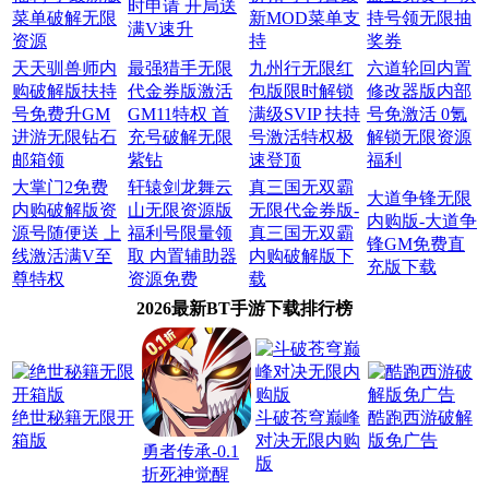
时申请 开局送
菜单破解无限
新MOD菜单支
持号领无限抽
满V速升
资源
持
奖券
天天驯兽师内
最强猎手无限
九州行无限红
六道轮回内置
购破解版扶持
代金券版激活
包版限时解锁
修改器版内部
号免费升GM
GM11特权 首
满级SVIP 扶持
号免激活 0氪
进游无限钻石
充号破解无限
号激活特权极
解锁无限资源
邮箱领
紫钻
速登顶
福利
大掌门2免费
轩辕剑龙舞云
真三国无双霸
大道争锋无限
内购破解版资
山无限资源版
无限代金券版-
内购版-大道争
源号随便送 上
福利号限量领
真三国无双霸
锋GM免费直
线激活满V至
取 内置辅助器
内购破解版下
充版下载
尊特权
资源免费
载
2026最新BT手游下载排行榜
绝世秘籍无限开
斗破苍穹巅峰
酷跑西游破解
箱版
对决无限内购
版免广告
勇者传承-0.1
版
折死神觉醒