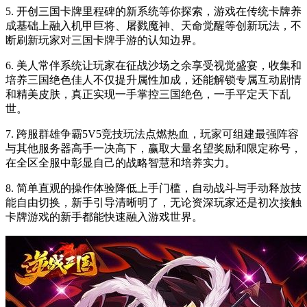
5. 开创三国卡牌里程碑的新系统等你探索，游戏在传统卡牌养
成基础上融入机甲巨将、屠戮魔神、天命觉醒等创新玩法，不
断刷新玩家对三国卡牌手游的认知边界。
6. 美人常伴系统让玩家在征战沙场之余享受视觉盛宴，收集和
培养三国绝色佳人不仅提升属性加成，还能解锁专属互动剧情
和精美皮肤，真正实现一手掌控三国绝色，一手平定天下乱
世。
7. 跨服群雄争霸5V5竞技玩法点燃热血，玩家可组建最强阵容
与其他服务器高手一决高下，赢取大量名望奖励和限定称号，
在全区全服中彰显自己的战略智慧和培养实力。
8. 简单直观的操作体验降低上手门槛，自动战斗与手动释放技
能自由切换，新手引导清晰明了，无论资深玩家还是初次接触
卡牌游戏的新手都能快速融入游戏世界。