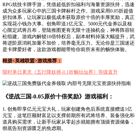
RPG炫技卡牌手游，凭借超低折扣福利与海量资源扶持，迅速
成为众多玩家心中的三国卡牌标杆之作。游戏采用0.05折超值
折扣体系，让玩家以极低成本获取原价十倍的丰厚奖励，真正
实现花小钱办大事。创角即送1亿元宝、5000元代金券以及核
心限定武将吕布，登陆推图更有无限十连抽机会，神将阵容轻
松组建。游戏内解锁10倍特权后，副本材料掉落大幅提升，武
将进阶原消耗加量不加价，培养毫无压力。无论你是三国迷还
是卡牌爱好者，这款游戏都能带给你前所未有的畅快体验。
根据<英雄联盟>游戏推荐：
限时单日累充《五行降妖师-0.1折畅玩仙界》等级直升
《逆战三国-0.05原价十倍奖励》游戏福利：
1. 创角即享亿元元宝大礼，玩家创建角色后系统直接赠送1亿
元宝，这笔巨额财富足以支撑前期所有武将培养、装备强化和
道具购买需求，让新手玩家从零起步就能拥有顶级资源储备，
彻底告别资源匮乏的焦虑期。