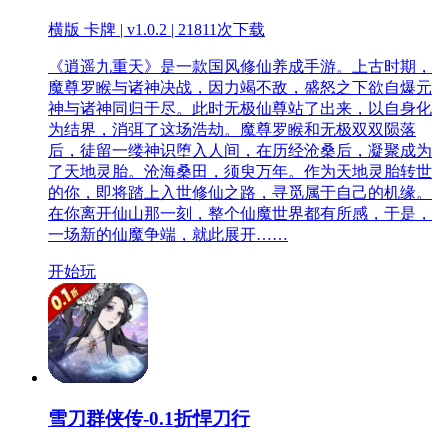
横版 卡牌 | v1.0.2 |
21811次下载
《逍遥九重天》是一款国风修仙养成手游。上古时期，
魔尊罗睺与诸神决战，因力竭不敌，盛怒之下欲自爆元
神与诸神同归于尽。此时无极仙尊站了出来，以自身化
为结界，消弭了这场浩劫。魔尊罗睺和无极双双陨落
后，徒留一缕神识堕入人间，在历经沧桑后，凝聚成为
了天地灵胎。沧海桑田，须臾万年。作为天地灵胎转世
的你，即将踏上入世修仙之路，寻觅属于自己的机缘。
在你离开仙山那一刻，整个仙魔世界都有所感，于是，
一场新的仙魔争端，就此展开……
开始玩
雪刀群侠传-0.1折悍刀行