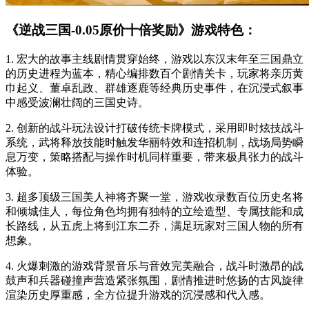
《逆战三国-0.05原价十倍奖励》游戏特色：
1. 宏大的故事主线剧情贯穿始终，游戏以东汉末年至三国鼎立
的历史进程为蓝本，精心编排数百个剧情关卡，玩家将亲历黄
巾起义、董卓乱政、群雄逐鹿等经典历史事件，在沉浸式叙事
中感受波澜壮阔的三国史诗。
2. 创新的战斗玩法设计打破传统卡牌模式，采用即时炫技战斗
系统，武将释放技能时触发华丽特效和连招机制，战场局势瞬
息万变，策略搭配与操作时机同样重要，带来极具张力的战斗
体验。
3. 超多顶级三国美人神将齐聚一堂，游戏收录数百位历史名将
和倾城佳人，每位角色均拥有独特的立绘造型、专属技能和成
长路线，从五虎上将到江东二乔，满足玩家对三国人物的所有
想象。
4. 火爆刺激的游戏背景音乐与音效完美融合，战斗时激昂的战
鼓声和兵器碰撞声营造紧张氛围，剧情推进时悠扬的古风旋律
渲染历史厚重感，全方位提升游戏的沉浸感和代入感。