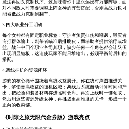
魔法再回头克制秩序。这意味着你手里永远没有万能阵容，面
对不同敌人时需要调整上阵女神的阵营搭配，否则高战力也可
能被低战力克制到翻车。
3.四大职业分工明确
每个女神都有固定职业标签：守护者负责扛伤和嘲讽，毁灭者
专打群体输出，刺杀者瞄准后排脆皮，而辅助者提供治疗或增
益。战斗中四个职业各司其职，缺少任何一个角色都会让队伍
出现明显短板，这迫使玩家不能只堆输出，必须平衡前后排的
搭配。
4.离线挂机的资源闭环
游戏的核心循环围绕着离线收益展开。你在线时刷图推进关
卡，解锁更高收益的挂机区域；离线后系统自动计算时间和产
出，把经验和装备材料存进临时仓库。再次上线时一键领取，
然后用这些资源升级女神，再挑战更高难度的关卡，形成一个
正向的收菜链。
《时隙之旅无限代金券版》游戏亮点