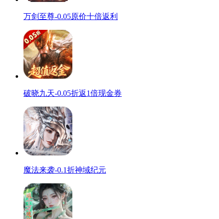
万剑至尊-0.05原价十倍返利
破晓九天-0.05折返1倍现金券
魔法来袭-0.1折神域纪元