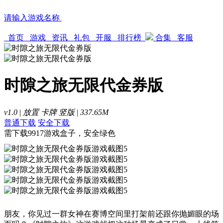
请输入游戏名称
首页
游戏
资讯
礼包
开服
排行榜
合集
客服
时隙之旅无限代金券版
v1.0
|
放置
卡牌
竖版
|
337.65M
普通下载
安全下载
需下载9917游戏盒子，安全绿色
朋友，你见过一群女神在赛博空间里打架前还跟你抛媚眼的场