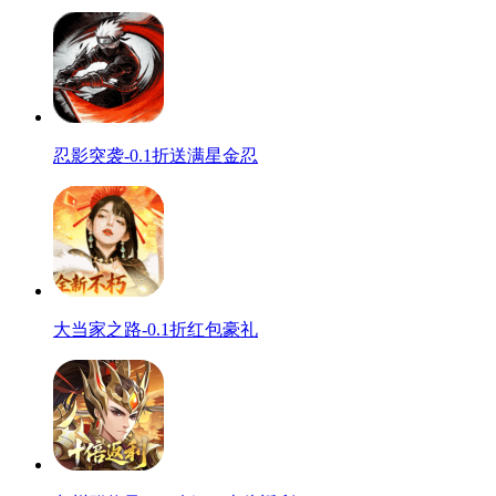
忍影突袭-0.1折送满星金忍
大当家之路-0.1折红包豪礼