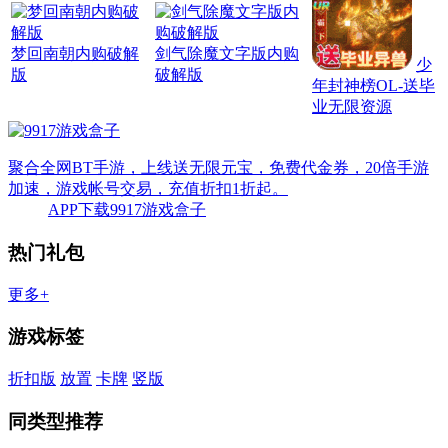
梦回南朝内购破解
剑气除魔文字版内购
少
版
破解版
年封神榜OL-送毕
业无限资源
聚合全网BT手游，上线送无限元宝，免费代金券，20倍手游
加速，游戏帐号交易，充值折扣1折起。
APP下载
9917游戏盒子
热门礼包
更多+
游戏标签
折扣版
放置
卡牌
竖版
同类型推荐