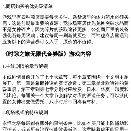
4.商店购买的优先级清单
游戏里有四种商店需要每天关注。杂货店里的体力药水必须买
完，这是前期最重要的资源；竞技场商店优先兑换突破水晶而
不是女神碎片，因为碎片的获取途径更多；公会商店里的装备
强化石每周限购，建议每周一刷新就买空；而神秘商店里遇到
五折以下的阵营券可以入手，原价的不值得。
《时隙之旅无限代金券版》游戏内容
1.主线剧情的章节解锁
主线剧情目前开放了七个大章节，每个章节围绕一个文明主题
展开。第一章是希腊神话的赛博改造，第二章是北欧诸神的黄
昏重启，第三章到第七章分别对应埃及、日本、华夏、印度和
巴比伦。每通关一个大章节会解锁对应的派遣任务，可以派闲
置的女神出去做委托，八小时后带回稀有材料。
2.爬塔模式的特殊规则
永恒之塔每层都有额外的限制条件，比如本层只能上阵辅助和
守护者，或者所有治疗技能效果减半。这意味着你不能只用一