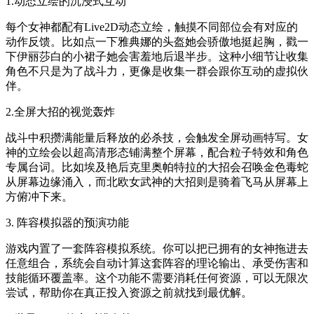
1.动态立绘的沉浸式互动
每个女神都配有Live2D动态立绘，触摸不同部位会有对应的
动作反馈。比如点一下雅典娜的头盔她会骄傲地挺起胸，戳一
下伊丽莎白的小裙子她会害羞地后退半步。这种小细节让收集
角色不只是为了战斗力，更像是收集一群会跟你互动的虚拟伙
伴。
2.全屏大招的视觉轰炸
战斗中积攒满能量后释放的必杀技，会触发全屏动画特写。女
神的立绘会以超高清形态铺满整个屏幕，配合粒子特效和角色
专属台词。比如埃及艳后克里奥帕特拉的大招会召唤金色毒蛇
从屏幕边缘涌入，而北欧女武神的大招则是骑着飞马从屏幕上
方俯冲下来。
3. 阵容模拟器的预演功能
游戏内置了一套阵容模拟系统。你可以把已拥有的女神拖进去
任意组合，系统会自动计算这套阵容的理论输出、承受伤害和
技能循环覆盖率。这个功能不需要消耗任何资源，可以无限次
尝试，帮助你在真正投入资源之前就找到最优解。