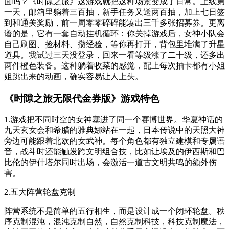
面吗？《时隙之旅》这游戏就把这种场景变成了日常。上线第
一天，邮箱里躺着三百抽，新手任务又送两百抽，加上七日签
到和通关奖励，前一周零零碎碎能凑出三千多张招募券。更离
谱的是，它有一套自动挂机循环：你关掉游戏后，女神小队会
自己刷图、捡材料、攒经验，等你再打开，背包里堆满了升星
道具。我试过三天没登录，回来一看等级涨了二十级，还多出
两件橙色装备。这种躺着收菜的感觉，配上每次抽卡都有小姐
姐跳出来的动画，确实容易让人上头。
《时隙之旅无限代金券版》游戏特色
1.游戏把不同时空的女神塞进了同一个赛博世界。华夏神话的
九天玄女会和希腊的雅典娜站在一起，日本传说中的天照大神
旁边可能跟着北欧的女武神。每个角色都有独立建模和专属语
音，战斗时还能触发跨文明组合技，比如让埃及的伊西斯和巴
比伦的伊什塔尔同时出场，会激活一道古文明共鸣的额外伤
害。
2.五大阵营轮盘克制
阵营系统不是简单的五行相生，而是设计成一个闭环轮盘。秩
序克制混沌，混沌克制自然，自然克制科技，科技克制魔法，