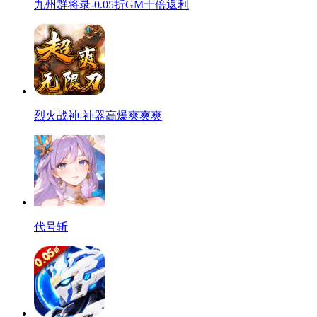
九州群将录-0.05折GM十倍返利
烈火战神-神器高爆爽爽爽
代号斩