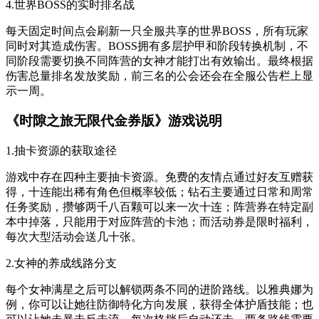
4.世界BOSS的实时排名战
每天固定时间点会刷新一只全服共享的世界BOSS，所有玩家
同时对其造成伤害。BOSS拥有多层护甲和阶段转换机制，不
同阶段需要切换不同阵营的女神才能打出有效输出。最终根据
伤害总量排名发放奖励，前三名的公会还会在全服公告栏上显
示一周。
《时隙之旅无限代金券版》游戏说明
1.抽卡资源的获取途径
游戏中存在四种主要抽卡资源。免费的友情点通过好友互赠获
得，十连能出稀有角色但概率较低；钻石主要通过日常和周常
任务奖励，攒够两千八百颗可以来一次十连；阵营券在特定副
本中掉落，只能用于对应阵营的卡池；而活动券是限时福利，
每次大型活动会送几十张。
2.女神的养成线路分支
每个女神满星之后可以解锁两条不同的进阶路线。以雅典娜为
例，你可以让她往防御特化方向发展，获得全体护盾技能；也