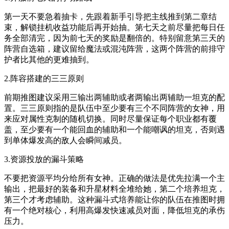
第一天不要急着抽卡，先跟着新手引导把主线推到第二章结
束，解锁挂机收益功能后再开始抽。第七天之前尽量把每日任
务全部清完，因为前七天的奖励是翻倍的。特别留意第三天的
阵营自选箱，建议留给魔法或混沌阵营，这两个阵营的前排守
护者比其他的更难抽到。
2.阵容搭建的三三原则
前期推图建议采用三输出两辅助或者两输出两辅助一坦克的配
置。三三原则指的是队伍中至少要有三个不同阵营的女神，用
来应对属性克制的随机切换。同时尽量保证每个职业都有覆
盖，至少要有一个能回血的辅助和一个能嘲讽的坦克，否则遇
到单体爆发高的敌人会瞬间减员。
3.资源投放的漏斗策略
不要把资源平均分给所有女神。正确的做法是优先拉满一个主
输出，把最好的装备和升星材料全堆给她，第二个培养坦克，
第三个才考虑辅助。这种漏斗式培养能让你的队伍在推图时拥
有一个绝对核心，利用高爆发快速减员对面，降低坦克的承伤
压力。