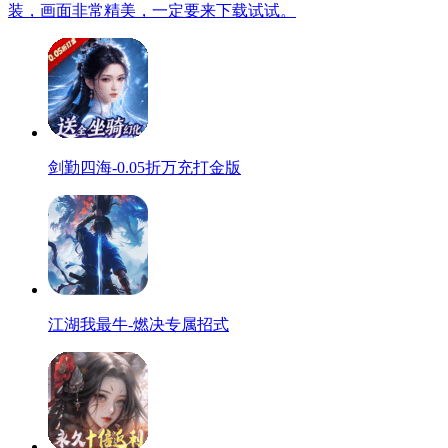
装，画面非常精美，一定要来下载试试。
剑勤四海-0.05折万充打金版
江湖我最牛-燃决专属招式