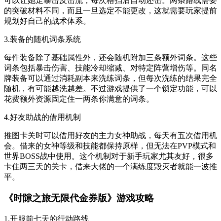
可以让她走暴击反击流，每次格挡后自动还击。两条路线需要
的突破材料不同，而且一旦选定不能更改，这就需要玩家提前
规划好自己的战术体系。
3.装备的随机词条系统
每件装备除了基础属性外，还会随机附加三条额外词条。这些
词条包括暴击伤害、技能冷却缩减、对特定阵营增伤等。同名
牌装备可以通过消耗副本来洗练词条，但每次洗练的结果完全
随机，有可能越洗越差。不过游戏提供了一个锁定功能，可以
花费额外资源固定住一两条你满意的词条。
4.好友助战的借用机制
推图卡关时可以借用好友的主力女神助战，每天有五次借用机
会。借来的女神等级和技能都保持原样，但无法在PVP模式和
世界BOSS战中使用。这个机制对于新手玩家尤其友好，很多
卡住两三天的关卡，借来大佬的一个满练度毁灭者就能一波推
平。
《时隙之旅无限代金券版》游戏攻略
1.开服前七天的行动路线