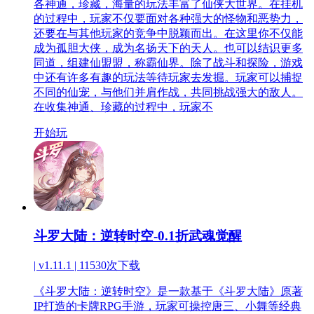
各神通，珍藏，海量的玩法丰富了仙侠大世界。在挂机
的过程中，玩家不仅要面对各种强大的怪物和恶势力，
还要在与其他玩家的竞争中脱颖而出。在这里你不仅能
成为孤胆大侠，成为名扬天下的天人。也可以结识更多
同道，组建仙盟盟，称霸仙界。除了战斗和探险，游戏
中还有许多有趣的玩法等待玩家去发掘。玩家可以捕捉
不同的仙宠，与他们并肩作战，共同挑战强大的敌人。
在收集神通、珍藏的过程中，玩家不
开始玩
斗罗大陆：逆转时空-0.1折武魂觉醒
| v1.11.1 |
11530次下载
《斗罗大陆：逆转时空》是一款基于《斗罗大陆》原著
IP打造的卡牌RPG手游，玩家可操控唐三、小舞等经典