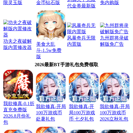
限灵玉版
金币钻石版
免内购版
代金券最新版
风暴奇兵无限
九州群将录破
功夫之夜破解
美食大乱
内置版
解版免广告
版内置修改器
斗-1.5w免费
版
2026最新BT手游礼包免费领取
我欲修真-0.1折
我欲修真-开局
我欲修真-开
我欲修真-开局
直充免费版
100万游戏币
局100万游戏
100万游戏币
2026.8月份礼
处暑礼包
币 七夕礼包
2026立秋礼包
包