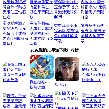
购破解版特权
置菜单版有没
破解版无限仙
内购版扶持号
号自带辅助器
有福利号 进
玉免费享 首充
解锁永久0元购
无限仙玉钻石
游立享无限皮
号激活无限买
海量资源无限
狂送
肤
断币
打金
拳魂觉醒满V
召唤英雄gm
荣耀战争无限
猫狩纪免费代
版资源号亿元
无限真充版送
宝石版-荣耀战
金券版-猫狩纪
充值卡上线领
满级福利号
争内购破解版
单机内购版下
内置GM破解海
无限神喻币免
下载
载
量福利
费送
2026最新BT手游下载排行榜
微微三国无限
百战无双破解
代金券版
版无限元宝
戮仙战纪-0.05
极无双2
折新篇章
逍遥九重天无
酷跑西游无限
真三国无双霸
剑御天下无限