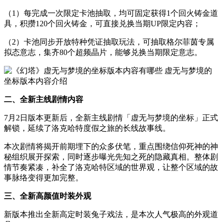
（1）每完成一次限定卡池抽取，均可固定获得1个回火铸金道
具，积攒120个回火铸金，可直接兑换当期UP限定内容；
（2）卡池同步开放特种凭证抽取玩法，可抽取格尔菲茵专属
拟态意志，集齐80个超频晶片，能够兑换当期限定意志。
二、全新主线剧情内容
7月2日版本更新后，全新主线剧情「虚无与梦境的坐标」正式
解锁，延续了洛克哈特度假之旅的长线故事线。
本次剧情将揭开前期埋下的众多伏笔，重点围绕信仰死神的神
秘组织展开探索，同时逐步曝光先知之死的隐藏真相。整体剧
情节奏紧凑，补全了洛克哈特区域的世界观，让整个区域的故
事脉络变得更加完整。
三、全新高颜值时装外观
新版本推出全新高定时装兔子戏法，是本次人气极高的外观道