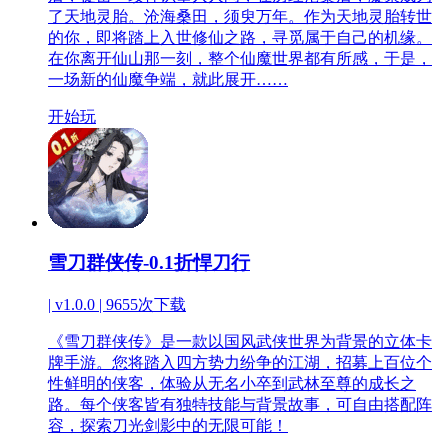
了天地灵胎。沧海桑田，须臾万年。作为天地灵胎转世
的你，即将踏上入世修仙之路，寻觅属于自己的机缘。
在你离开仙山那一刻，整个仙魔世界都有所感，于是，
一场新的仙魔争端，就此展开……
开始玩
雪刀群侠传-0.1折悍刀行
| v1.0.0 |
9655次下载
《雪刀群侠传》是一款以国风武侠世界为背景的立体卡
牌手游。您将踏入四方势力纷争的江湖，招募上百位个
性鲜明的侠客，体验从无名小卒到武林至尊的成长之
路。每个侠客皆有独特技能与背景故事，可自由搭配阵
容，探索刀光剑影中的无限可能！