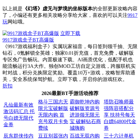
以上就是
《幻塔》虚无与梦境的坐标版本
的全部更新攻略内容
了，小编还有更多相关攻略分享给大家，喜欢的可以关注
9917
玩
网站哦。
立即下载
9917游戏盒子BT高爆版
《9917游戏福利盒子》实属玩家福音，每日签到领千抽、无限
钻石，0氪解锁全英雄；独家0.01折充值，首充免费，破解版
专区免广告畅玩。内置极速下载、AI画质优化，低配手机也
能流畅运行3A大作。独创MOD工坊自定义游戏，跨服联机实
时对战，积分兑换限定奖励。覆盖10万+游戏，攻略智库助通
关，安全系统保驾护航。立即下载，开启你的游戏狂欢。
折扣
2026最新BT手游活动推荐
格斗三国志无
霸御乾坤内购
塔防召唤师最
凡仙最新有效
限元宝破解版
破解版资源号
强阵容搭配分
激活码汇总 托
无限内购 首
进游领无限元
享 扶持号每天
号白嫖无限代
充号双月卡免
宝 破解钻石商
白嫖64800代金
金券
费续
城嗨购
券
辰东群侠传内
豆豆别嚣张内
百战无双内购
三十六计单机