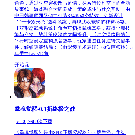
角色，通过时空穿梭改写剧情，探索错位时空下的全新
故事线。游戏融合卡牌养成、策略战斗与社交互动，由
中日韩画师团队倾力打造334套动态特效，创新设计
了“一卡双形态”战斗系统，再现武魂觉醒的视觉盛宴。
【双形态武魂系统】角色可切换武魂真身，获得全新技
能与立绘，战斗策略深度大幅提升；【时空错位剧情】
平行时空设定重构原著故事，玩家通过任务逆转关键事
件，解锁隐藏结局；【电影级美术表现】60位画师耗时3
年手绘Live2D角
开始玩
拳魂觉醒-0.1折终极之战
| v1.0 |
9980次下载
《拳魂觉醒》是由SNK正版授权格斗卡牌手游。集结