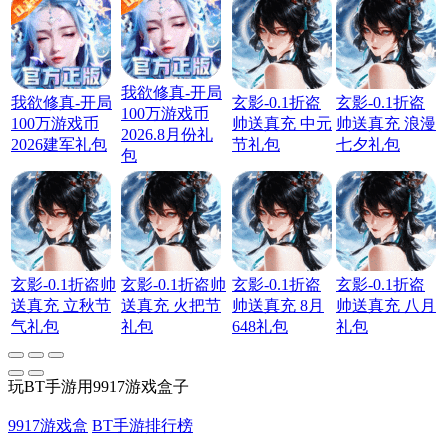
我欲修真-开局
我欲修真-开局
玄影-0.1折盗
玄影-0.1折盗
100万游戏币
100万游戏币
帅送真充 中元
帅送真充 浪漫
2026.8月份礼
2026建军礼包
节礼包
七夕礼包
包
玄影-0.1折盗帅
玄影-0.1折盗帅
玄影-0.1折盗
玄影-0.1折盗
送真充 立秋节
送真充 火把节
帅送真充 8月
帅送真充 八月
气礼包
礼包
648礼包
礼包
玩BT手游用9917游戏盒子
9917游戏盒
BT手游排行榜