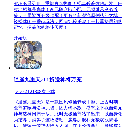
SNK多系列IP，重燃青春热血！经典必杀炫酷动效，每
次出招都是高能！多元阵容随心配，无损继承良心养
成，全员皆可升级顶配！更有全新潮流原创格斗之城，
轻松休闲一番街玩法，回归纯粹乐趣！一起重拾最初的
记忆，招募你的格斗天团！
开始玩
逍遥九重天-0.1折送神将万充
| v1.0.2 |
21808次下载
《逍遥九重天》是一款国风修仙养成手游。上古时期，
魔尊罗睺与诸神决战，因力竭不敌，盛怒之下欲自爆元
神与诸神同归于尽。此时无极仙尊站了出来，以自身化
为结界，消弭了这场浩劫。魔尊罗睺和无极双双陨落
后，徒留一缕神识堕入人间，在历经沧桑后，凝聚成为