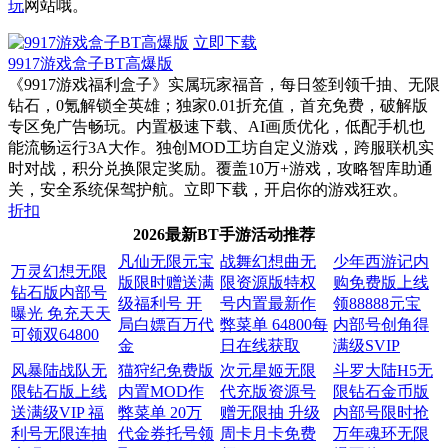
玩
网站哦。
立即下载
9917游戏盒子BT高爆版
《9917游戏福利盒子》实属玩家福音，每日签到领千抽、无限
钻石，0氪解锁全英雄；独家0.01折充值，首充免费，破解版
专区免广告畅玩。内置极速下载、AI画质优化，低配手机也
能流畅运行3A大作。独创MOD工坊自定义游戏，跨服联机实
时对战，积分兑换限定奖励。覆盖10万+游戏，攻略智库助通
关，安全系统保驾护航。立即下载，开启你的游戏狂欢。
折扣
2026最新BT手游活动推荐
凡仙无限元宝
战舞幻想曲无
少年西游记内
万灵幻想无限
版限时赠送满
限资源版特权
购免费版上线
钻石版内部号
级福利号 开
号内置最新作
领88888元宝
曝光 免充天天
局白嫖百万代
弊菜单 64800每
内部号创角得
可领双64800
金
日在线获取
满级SVIP
风暴陆战队无
猫狩纪免费版
次元星姬无限
斗罗大陆H5无
限钻石版上线
内置MOD作
代充版资源号
限钻石金币版
送满级VIP 福
弊菜单 20万
赠无限抽 升级
内部号限时抢
利号无限连抽
代金券托号领
周卡月卡免费
万年魂环无限