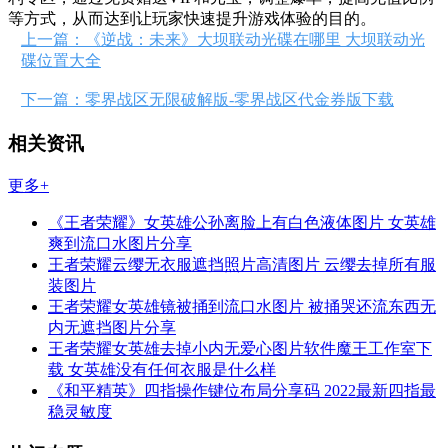
等方式，从而达到让玩家快速提升游戏体验的目的。
上一篇：《逆战：未来》大坝联动光碟在哪里 大坝联动光
碟位置大全
下一篇：零界战区无限破解版-零界战区代金券版下载
相关资讯
更多+
《王者荣耀》女英雄公孙离脸上有白色液体图片 女英雄
爽到流口水图片分享
王者荣耀云缨无衣服遮挡照片高清图片 云缨去掉所有服
装图片
王者荣耀女英雄镜被捅到流口水图片 被捅哭还流东西无
内无遮挡图片分享
王者荣耀女英雄去掉小内无爱心图片软件魔王工作室下
载 女英雄没有任何衣服是什么样
《和平精英》四指操作键位布局分享码 2022最新四指最
稳灵敏度