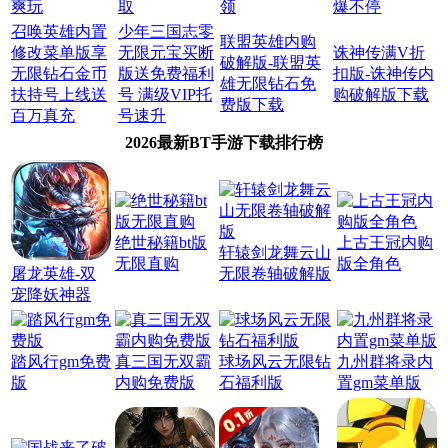
爽玩
取
领
爆不停
召唤英雄内置
少年三国志零
联盟英雄内购
修改菜单版享
无限元宝买断
诛神传满V折
破解版-联盟英
无限钻石金币
版送免费福利
扣版-诛神传内
雄无限钻石免
扶持号上线送
号 满级VIP托
购破解版下载
费版下载
百万真充
号速升
2026最新BT手游下载排行榜
绝世秘籍bt版
上古王冠内购
轩辕剑龙舞云山
无限直购
版全角色
屠龙英雄-双
无限卷轴破解版
宠降妖神器
踏风行gm免费
真三国无双霸
球场风云无限钻
九州群将录内
版
内购免费版
石福利版
置gm菜单版