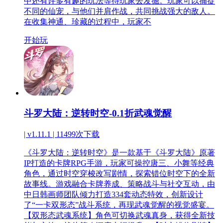
中还有许多有趣的玩法等待玩家去发掘。玩家可以捕捉
不同的仙宠，与他们并肩作战，共同挑战强大的敌人。
在收集神通、珍藏的过程中，玩家不
开始玩
斗罗大陆：逆转时空-0.1折武魂觉醒
| v1.11.1 |
11499次下载
《斗罗大陆：逆转时空》是一款基于《斗罗大陆》原著
IP打造的卡牌RPG手游，玩家可操控唐三、小舞等经典
角色，通过时空穿梭改写剧情，探索错位时空下的全新
故事线。游戏融合卡牌养成、策略战斗与社交互动，由
中日韩画师团队倾力打造334套动态特效，创新设计
了“一卡双形态”战斗系统，再现武魂觉醒的视觉盛宴。
【双形态武魂系统】角色可切换武魂真身，获得全新技