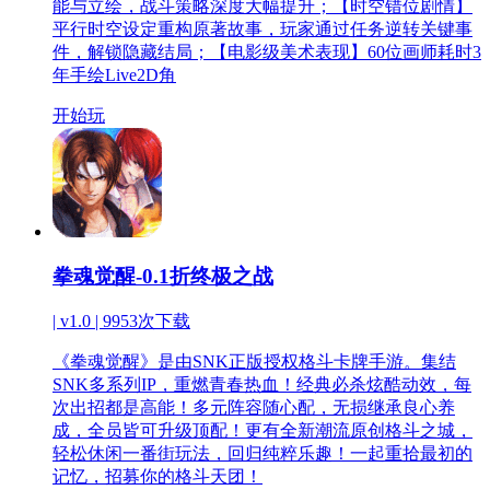
能与立绘，战斗策略深度大幅提升；【时空错位剧情】
平行时空设定重构原著故事，玩家通过任务逆转关键事
件，解锁隐藏结局；【电影级美术表现】60位画师耗时3
年手绘Live2D角
开始玩
拳魂觉醒-0.1折终极之战
| v1.0 |
9953次下载
《拳魂觉醒》是由SNK正版授权格斗卡牌手游。集结
SNK多系列IP，重燃青春热血！经典必杀炫酷动效，每
次出招都是高能！多元阵容随心配，无损继承良心养
成，全员皆可升级顶配！更有全新潮流原创格斗之城，
轻松休闲一番街玩法，回归纯粹乐趣！一起重拾最初的
记忆，招募你的格斗天团！