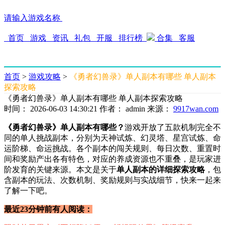
请输入游戏名称
首页
游戏
资讯
礼包
开服
排行榜
合集
客服
首页
>
游戏攻略
>
《勇者幻兽录》单人副本有哪些 单人副本
探索攻略
《勇者幻兽录》单人副本有哪些 单人副本探索攻略
时间： 2026-06-03 14:30:21
作者： admin
来源：
9917wan.com
《勇者幻兽录》单人副本有哪些？
游戏开放了五款机制完全不
同的单人挑战副本，分别为天神试炼、幻灵塔、星宫试炼、命
运阶梯、命运挑战。各个副本的闯关规则、每日次数、重置时
间和奖励产出各有特色，对应的养成资源也不重叠，是玩家进
阶发育的关键来源。本文是关于
单人副本的详细探索攻略
，包
含副本的玩法、次数机制、奖励规则与实战细节，快来一起来
了解一下吧。
最近23分钟前有人阅读：