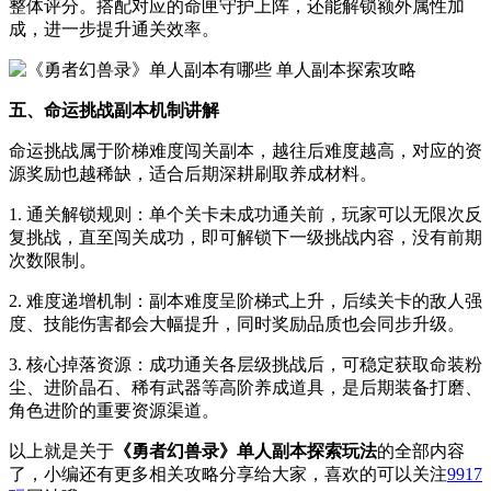
整体评分。搭配对应的命匣守护上阵，还能解锁额外属性加
成，进一步提升通关效率。
五、命运挑战副本机制讲解
命运挑战属于阶梯难度闯关副本，越往后难度越高，对应的资
源奖励也越稀缺，适合后期深耕刷取养成材料。
1. 通关解锁规则：单个关卡未成功通关前，玩家可以无限次反
复挑战，直至闯关成功，即可解锁下一级挑战内容，没有前期
次数限制。
2. 难度递增机制：副本难度呈阶梯式上升，后续关卡的敌人强
度、技能伤害都会大幅提升，同时奖励品质也会同步升级。
3. 核心掉落资源：成功通关各层级挑战后，可稳定获取命装粉
尘、进阶晶石、稀有武器等高阶养成道具，是后期装备打磨、
角色进阶的重要资源渠道。
以上就是关于
《勇者幻兽录》单人副本探索玩法
的全部内容
了，小编还有更多相关攻略分享给大家，
喜欢的可以关注
9917