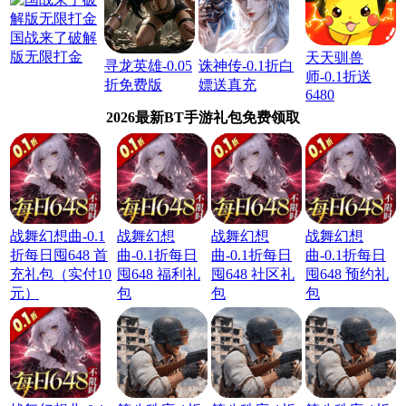
国战来了破解
版无限打金
天天驯兽
寻龙英雄-0.05
诛神传-0.1折白
师-0.1折送
折免费版
嫖送真充
6480
2026最新BT手游礼包免费领取
战舞幻想曲-0.1
战舞幻想
战舞幻想
战舞幻想
折每日囤648 首
曲-0.1折每日
曲-0.1折每日
曲-0.1折每日
充礼包（实付10
囤648 福利礼
囤648 社区礼
囤648 预约礼
元）
包
包
包