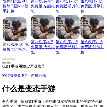
战舞幻想曲-0.1
第八秩序-1折
第八秩序-1折
第八秩序-1折
折每日囤648 新
免费版 充能礼
免费版 芯片礼
免费版 升级礼
手礼包
包
包
包
第八秩序-1折
第八秩序-1折
第八秩序-1折
第八秩序-1折免
免费版 成长礼
免费版 洗练礼
免费版 进阶礼
费版 吉运礼包
包
包
包
玩BT手游用9917游戏盒子
9917游戏盒
BT手游排行榜
什么是变态手游
变态手游，简称BT手游，是指由研发授权推出的手游特色福
利专区，通过免费赠送VIP和元宝，调整爆率，提高充值比例