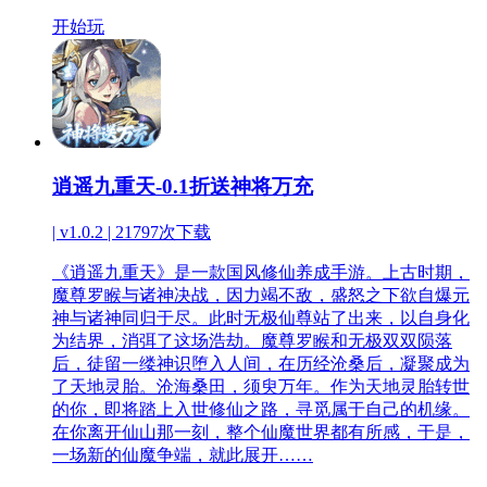
开始玩
逍遥九重天-0.1折送神将万充
| v1.0.2 |
21797次下载
《逍遥九重天》是一款国风修仙养成手游。上古时期，
魔尊罗睺与诸神决战，因力竭不敌，盛怒之下欲自爆元
神与诸神同归于尽。此时无极仙尊站了出来，以自身化
为结界，消弭了这场浩劫。魔尊罗睺和无极双双陨落
后，徒留一缕神识堕入人间，在历经沧桑后，凝聚成为
了天地灵胎。沧海桑田，须臾万年。作为天地灵胎转世
的你，即将踏上入世修仙之路，寻觅属于自己的机缘。
在你离开仙山那一刻，整个仙魔世界都有所感，于是，
一场新的仙魔争端，就此展开……