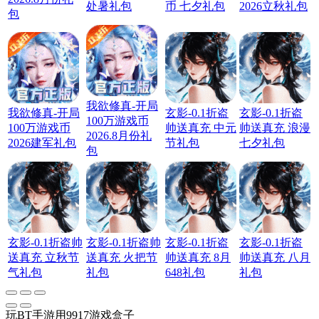
处暑礼包
币 七夕礼包
2026立秋礼包
包
我欲修真-开局
我欲修真-开局
玄影-0.1折盗
玄影-0.1折盗
100万游戏币
100万游戏币
帅送真充 中元
帅送真充 浪漫
2026.8月份礼
2026建军礼包
节礼包
七夕礼包
包
玄影-0.1折盗帅
玄影-0.1折盗帅
玄影-0.1折盗
玄影-0.1折盗
送真充 立秋节
送真充 火把节
帅送真充 8月
帅送真充 八月
气礼包
礼包
648礼包
礼包
玩BT手游用9917游戏盒子