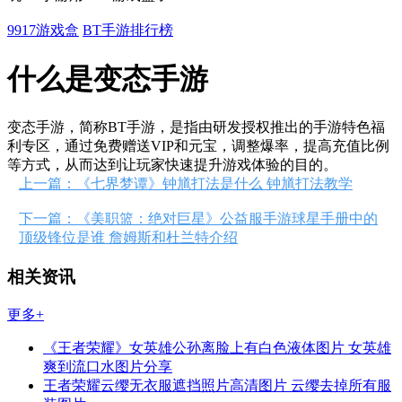
9917游戏盒
BT手游排行榜
什么是变态手游
变态手游，简称BT手游，是指由研发授权推出的手游特色福
利专区，通过免费赠送VIP和元宝，调整爆率，提高充值比例
等方式，从而达到让玩家快速提升游戏体验的目的。
上一篇：《七界梦谭》钟馗打法是什么 钟馗打法教学
下一篇：《美职篮：绝对巨星》公益服手游球星手册中的
顶级锋位是谁 詹姆斯和杜兰特介绍
相关资讯
更多+
《王者荣耀》女英雄公孙离脸上有白色液体图片 女英雄
爽到流口水图片分享
王者荣耀云缨无衣服遮挡照片高清图片 云缨去掉所有服