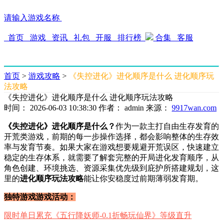
请输入游戏名称
首页
游戏
资讯
礼包
开服
排行榜
合集
客服
首页
>
游戏攻略
>
《失控进化》进化顺序是什么 进化顺序玩
法攻略
《失控进化》进化顺序是什么 进化顺序玩法攻略
时间： 2026-06-03 10:38:30
作者： admin
来源：
9917wan.com
《失控进化》进化顺序是什么？
作为一款主打自由生存发育的
开荒类游戏，前期的每一步操作选择，都会影响整体的生存效
率与发育节奏。如果大家在游戏想要规避开荒误区，快速建立
稳定的生存体系，就需要了解套完整的开局进化发育顺序，从
角色创建、环境挑选、资源采集优先级到庇护所搭建规划，这
里的
进化顺序玩法攻略
能让你安稳度过前期薄弱发育期。
独特游戏游戏活动：
限时单日累充《五行降妖师-0.1折畅玩仙界》等级直升