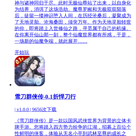
神与诸神同归于尽。此时无极仙尊站了出来，以自身化
为结界，消弭了这场浩劫。魔尊罗睺和无极双双陨落
后，徒留一缕神识堕入人间，在历经沧桑后，凝聚成为
了天地灵胎。沧海桑田，须臾万年。作为天地灵胎转世
的你，即将踏上入世修仙之路，寻觅属于自己的机缘。
在你离开仙山那一刻，整个仙魔世界都有所感，于是，
一场新的仙魔争端，就此展开……
开始玩
雪刀群侠传-0.1折悍刀行
| v1.0.0 |
9656次下载
《雪刀群侠传》是一款以国风武侠世界为背景的立体卡
牌手游。您将踏入四方势力纷争的江湖，招募上百位个
性鲜明的侠客，体验从无名小卒到武林至尊的成长之