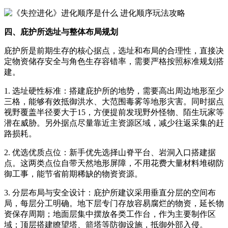
四、庇护所选址与整体布局规划
庇护所是前期生存的核心据点，选址和布局的合理性，直接决
定物资储存安全与角色生存容错率，需要严格按照标准规划搭
建。
1. 选址硬性标准：搭建庇护所的地势，需要高出周边地形至少
三格，能够有效抵御洪水、大范围毒雾等地形灾害。同时据点
视野覆盖半径要大于15，方便提前发现野外怪物、陌生玩家等
潜在威胁。另外据点尽量靠近主资源区域，减少往返采集的赶
路损耗。
2. 优选优质点位：新手优先选择山脊平台、岩洞入口搭建据
点。这两类点位自带天然地形屏障，不用花费大量材料堆砌防
御工事，能节省前期稀缺的物资资源。
3. 分层布局与安全设计：庇护所建议采用垂直分层的空间布
局，每层分工明确。地下层专门存放容易腐烂的物资，延长物
资保存周期；地面层集中摆放各类工作台，作为主要制作区
域；顶层搭建瞭望塔、箭塔等防御设施，抵御外部入侵。