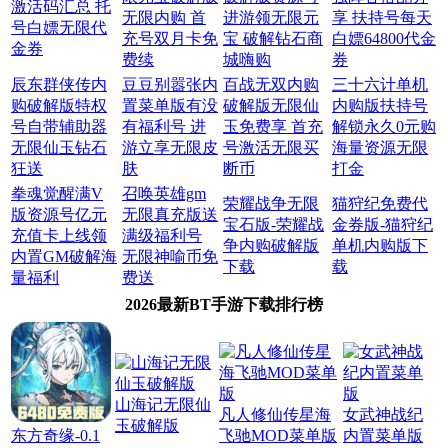
激活码汇总 托
无限内购 首
进游领无限元
享 扶持号每天
号白嫖无限代
充号双月卡免
宝 破解钻石商
白嫖64800代金
金券
费续
城嗨购
券
辰东群侠传内
豆豆别嚣张内
百战无双内购
三十六计单机
购破解版特权
置菜单版有没
破解版无限仙
内购版扶持号
号自带辅助器
有福利号 进
玉免费享 首充
解锁永久0元购
无限仙玉钻石
游立享无限皮
号激活无限买
海量资源无限
狂送
肤
断币
打金
拳魂觉醒满V
召唤英雄gm
荣耀战争无限
猫狩纪免费代
版资源号亿元
无限真充版送
宝石版-荣耀战
金券版-猫狩纪
充值卡上线领
满级福利号
争内购破解版
单机内购版下
内置GM破解海
无限神喻币免
下载
载
量福利
费送
2026最新BT手游下载排行榜
山海记无限仙
凡人修仙传星海
女武神战纪
玉破解版
东方奇缘-0.1
飞驰MOD菜单版
内置菜单版