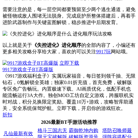
需要注意的是，每一层空间都要预留至少两个逃生通道，避免
被怪物或敌人围堵无法脱身。完成庇护所整体搭建后，再着手
进阶武器制作与关键蓝图解锁，稳步推进中后期发育。
以上就是关于
《失控进化》进化顺序
的全部内容了，小编还有
更多相关攻略分享给大家，
喜欢的可以关注
9917玩
网站哦。
立即下载
9917游戏盒子BT高爆版
《9917游戏福利盒子》实属玩家福音，每日签到领千抽、无限
钻石，0氪解锁全英雄；独家0.01折充值，首充免费，破解版
专区免广告畅玩。内置极速下载、AI画质优化，低配手机也
能流畅运行3A大作。独创MOD工坊自定义游戏，跨服联机实
时对战，积分兑换限定奖励。覆盖10万+游戏，攻略智库助通
关，安全系统保驾护航。立即下载，开启你的游戏狂欢。
折扣
2026最新BT手游活动推荐
格斗三国志无
霸御乾坤内购
塔防召唤师最
凡仙最新有效
限元宝破解版
破解版资源号
强阵容搭配分