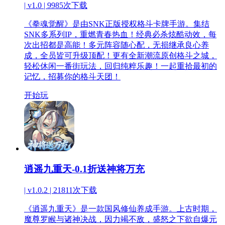
| v1.0 |
9985次下载
《拳魂觉醒》是由SNK正版授权格斗卡牌手游。集结
SNK多系列IP，重燃青春热血！经典必杀炫酷动效，每
次出招都是高能！多元阵容随心配，无损继承良心养
成，全员皆可升级顶配！更有全新潮流原创格斗之城，
轻松休闲一番街玩法，回归纯粹乐趣！一起重拾最初的
记忆，招募你的格斗天团！
开始玩
逍遥九重天-0.1折送神将万充
| v1.0.2 |
21811次下载
《逍遥九重天》是一款国风修仙养成手游。上古时期，
魔尊罗睺与诸神决战，因力竭不敌，盛怒之下欲自爆元