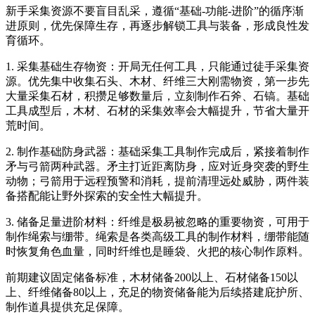
新手采集资源不要盲目乱采，遵循“基础-功能-进阶”的循序渐
进原则，优先保障生存，再逐步解锁工具与装备，形成良性发
育循环。
1. 采集基础生存物资：开局无任何工具，只能通过徒手采集资
源。优先集中收集石头、木材、纤维三大刚需物资，第一步先
大量采集石材，积攒足够数量后，立刻制作石斧、石镐。基础
工具成型后，木材、石材的采集效率会大幅提升，节省大量开
荒时间。
2. 制作基础防身武器：基础采集工具制作完成后，紧接着制作
矛与弓箭两种武器。矛主打近距离防身，应对近身突袭的野生
动物；弓箭用于远程预警和消耗，提前清理远处威胁，两件装
备搭配能让野外探索的安全性大幅提升。
3. 储备足量进阶材料：纤维是极易被忽略的重要物资，可用于
制作绳索与绷带。绳索是各类高级工具的制作材料，绷带能随
时恢复角色血量，同时纤维也是睡袋、火把的核心制作原料。
前期建议固定储备标准，木材储备200以上、石材储备150以
上、纤维储备80以上，充足的物资储备能为后续搭建庇护所、
制作道具提供充足保障。