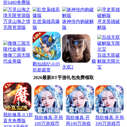
折6480免费版
万灵山海之境
乱世枭雄高爆
诛神传内购破解
寻龙英雄破
无限资源版
版
版
解版
微微三国无限
百战无双破
代金券版
极
解版无限元
戮仙战纪-0.05
无双2
宝
折新篇章
2026最新BT手游礼包免费领取
我欲修真-0.1折
我欲修真-开局
我欲修真-开
我欲修真-开局
直充免费版
100万游戏币
局100万游戏
100万游戏币
2026.8月份礼