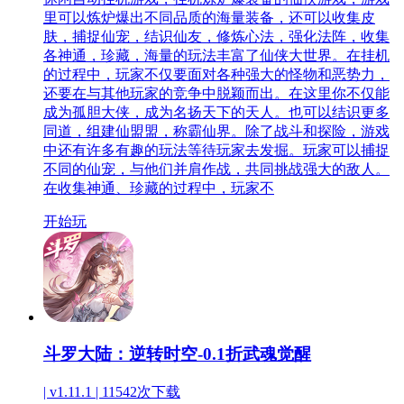
里可以炼炉爆出不同品质的海量装备，还可以收集皮
肤，捕捉仙宠，结识仙友，修炼心法，强化法阵，收集
各神通，珍藏，海量的玩法丰富了仙侠大世界。在挂机
的过程中，玩家不仅要面对各种强大的怪物和恶势力，
还要在与其他玩家的竞争中脱颖而出。在这里你不仅能
成为孤胆大侠，成为名扬天下的天人。也可以结识更多
同道，组建仙盟盟，称霸仙界。除了战斗和探险，游戏
中还有许多有趣的玩法等待玩家去发掘。玩家可以捕捉
不同的仙宠，与他们并肩作战，共同挑战强大的敌人。
在收集神通、珍藏的过程中，玩家不
开始玩
斗罗大陆：逆转时空-0.1折武魂觉醒
| v1.11.1 |
11542次下载