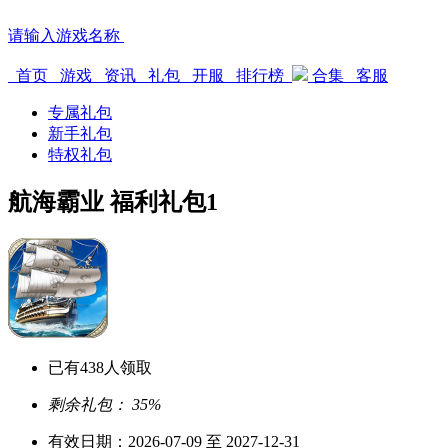
请输入游戏名称
首页
游戏
资讯
礼包
开服
排行榜
合集
客服
专属礼包
新手礼包
特权礼包
航海霸业 福利礼包1
已有
438
人领取
剩余礼包：
35%
有效日期：
2026-07-09 至 2027-12-31